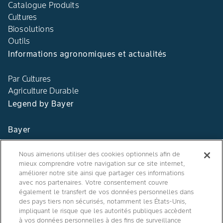
Catalogue Produits
Cultures
Biosolutions
Outils
Informations agronomiques et actualités
Par Cultures
Agriculture Durable
Legend by Bayer
Bayer
Contact
Nous aimerions utiliser des cookies optionnels afin de
mieux comprendre votre navigation sur ce site internet,
Qui sommes nous ?
améliorer notre site ainsi que partager ces informations
avec nos partenaires. Votre consentement couvre
également le transfert de vos données personnelles dans
des pays tiers non sécurisés, notamment les États-Unis,
impliquant le risque que les autorités publiques accèdent
Agro Bayer
à vos données personnelles à des fins de surveillance