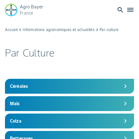
Agro Bayer
search
dehaze
France
Informations
Accueil
keyboard_arrow_right
Informations agronomiques et actualités
keyboard_arrow_right
Par culture
agronomiques
Par Culture
et
actualités
par
chevron_right
Céréales
culture
chevron_right
Maïs
chevron_right
Colza
chevron_right
Betteraves