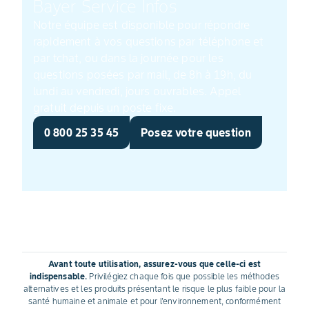
Bayer Service Infos
Notre équipe est disponible pour répondre
rapidement à vos questions par téléphone et
par tchat, ou dans la journée pour les
questions posées par mail, de 8h à 19h, du
lundi au vendredi, jours ouvrables. Appel
gratuit depuis un poste fixe.
0 800 25 35 45
Posez votre question
Avant toute utilisation, assurez-vous que celle-ci est
indispensable.
Privilégiez chaque fois que possible les méthodes
alternatives et les produits présentant le risque le plus faible pour la
santé humaine et animale et pour l'environnement, conformément