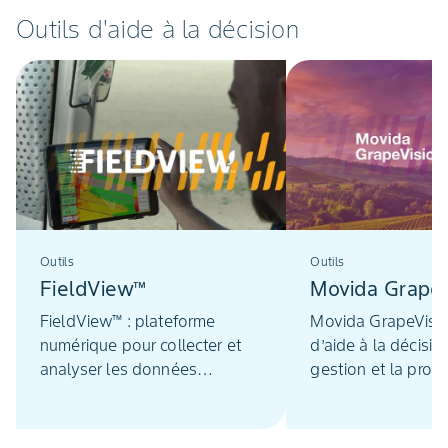
Outils d'aide à la décision
Outils
Outils
FieldView™
Movida Grape 
FieldView™ : plateforme
Movida GrapeVision
numérique pour collecter et
d’aide à la décisio
analyser les données
gestion et la prot
agricoles des parcelles.
cultures de vigne.