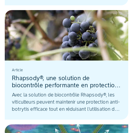
et des riverains doivent être appliquées : les
DSPPR. Dans certains cas, la valeur de cette
distance est indiquée sur l’étiquette. Dans le cas
contraire, les distances sont fixées par l’arrêté du
27 décembre 2019, selon le classement
toxicologique des produits et les cultures traitées.
Il prévoit que les viticulteurs peuvent adapter les
distances sécurité en s’appuyant sur les chartes
départementales et en utilisant des techniques
de gestion de dérive. Le point sur les conditions
Article
requises.
Rhapsody®, une solution de
biocontrôle performante en protection
botrytis sur la vigne
Avec la solution de biocontrôle Rhapsody®, les
viticulteurs peuvent maintenir une protection anti-
botrytis efficace tout en réduisant l'utilisation des
produits conventionnels. Préventive, elle
s’applique en programme, au plus près des
périodes de contamination. Présentation.