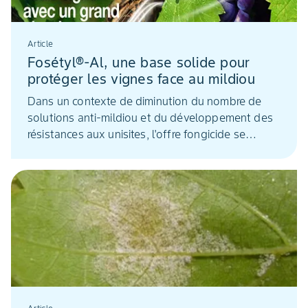
Article
Fosétyl®-Al, une base solide pour
protéger les vignes face au mildiou
Dans un contexte de diminution du nombre de
solutions anti-mildiou et du développement des
résistances aux unisites, l'offre fongicide se
resserre. Depuis plus de 40 ans, le Fosétyl®-Al
est une des rares substances actives non
concernée par les phénomènes de résistance.
Ainsi, appliqués tout au long du programme, les
produits à base de Fosétyl®-Al permettent de
protéger la vigne contre le mildiou grâce à une
efficacité fongicide couplée à une action de
stimulation de défense des plantes.