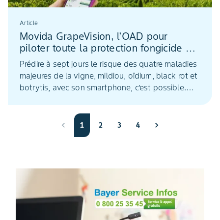
Article
Movida GrapeVision, l’OAD pour
piloter toute la protection fongicide de
la vigne
Prédire à sept jours le risque des quatre maladies
majeures de la vigne, mildiou, oïdium, black rot et
botrytis, avec son smartphone, c’est possible.
Destiné aux viticulteurs, l’outil d’aide à la décision
Movida GrapeVision apporte de la simplification,
de la précision et de l’agilité dans la protection du
1
2
3
4
vignoble.