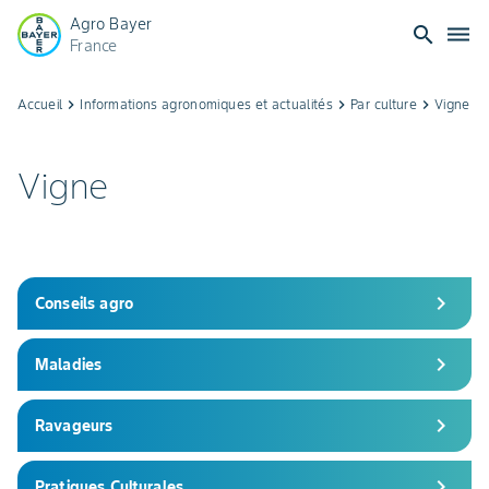
Agro Bayer
search
dehaze
France
Informations
Accueil
keyboard_arrow_right
Informations agronomiques et actualités
keyboard_arrow_right
Par culture
keyboard_arrow_right
Vigne
agronomiques
Vigne
:
viticulture
|
chevron_right
Conseils agro
Bayer
chevron_right
Maladies
Agri
chevron_right
Ravageurs
chevron_right
Pratiques Culturales