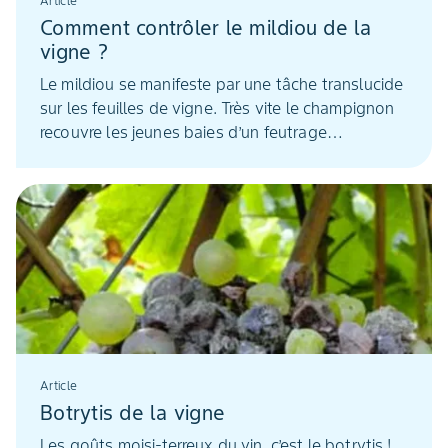
Article
Comment contrôler le mildiou de la
vigne ?
Le mildiou se manifeste par une tâche translucide
sur les feuilles de vigne. Très vite le champignon
recouvre les jeunes baies d’un feutrage
blanchâtre. Goût et rendement sont compromis.
La maîtrise de la végétation aide à limiter le
développement de la maladie en complément
d'une protection optimis...
Article
Botrytis de la vigne
Les goûts moisi-terreux du vin, c’est le botrytis !