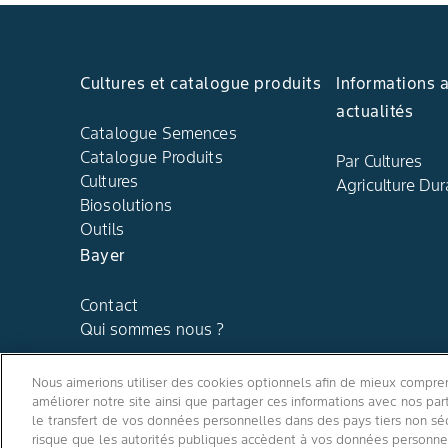
Cultures et catalogue produits
Informations 
actualités
Catalogue Semences
Catalogue Produits
Par Cultures
Cultures
Agriculture Dur
Biosolutions
Outils
Bayer
Contact
Qui sommes nous ?
Nous aimerions utiliser des cookies optionnels afin de mieux comprend
améliorer notre site ainsi que partager ces informations avec nos p
le transfert de vos données personnelles dans des pays tiers non sé
risque que les autorités publiques accèdent à vos données personnell