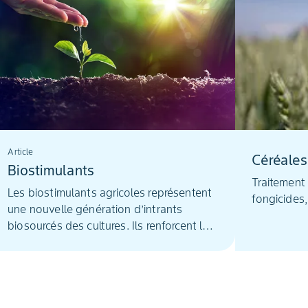
Article
Céréales
Biostimulants
Traitement 
Les biostimulants agricoles représentent
fongicides,
une nouvelle génération d’intrants
biosourcés des cultures. Ils renforcent la
résilience de la plante et sa santé
générale. Ces produits se composent
d’extraits végétaux, d’algues, d’oligo-
éléments, de micro-organismes…