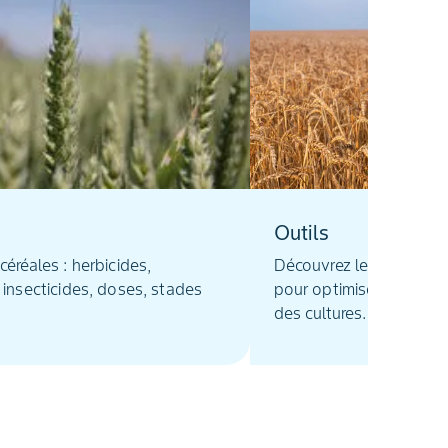
Outils
céréales : herbicides,
Découvrez les outils et
 insecticides, doses, stades
pour optimiser la protec
des cultures.