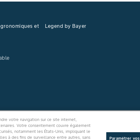
Découvrez nos solutions
agronomiques et
Legend by Bayer
able
Suivez-nous
re votre navigation sur ce site internet,
artenaires. Votre consentement couvre également
curisés, notamment les États-Unis, impliquant le
es à des fins de surveillance entre autres, sans
Paramétrer vos