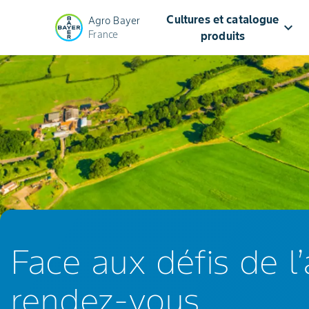
Cultures et catalogue
Agro Bayer
keyboard_arrow_down
France
produits
Bayer
:
solutions
agricoles
durables
en
Face aux défis de l’
France
rendez-vous