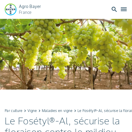
Agro Bayer
search
dehaze
France
Par culture
keyboard_arrow_right
Vigne
keyboard_arrow_right
Maladies en vigne
keyboard_arrow_right
Le Fosétyl®-Al, sécurise la flor
Le Fosétyl®-Al, sécurise la