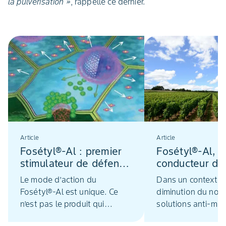
la pulvérisation »
, rappelle ce dernier.
Article
Article
Fosétyl®-Al : premier
Fosétyl®-Al, fi
stimulateur de défense
conducteur de
des plantes
programmes an
Le mode d’action du
Dans un contexte 
homologué en vigne
mildiou de la 
Fosétyl®-Al est unique. Ce
diminution du nom
n’est pas le produit qui
solutions anti-mil
bloque le champignon mais la
développement d