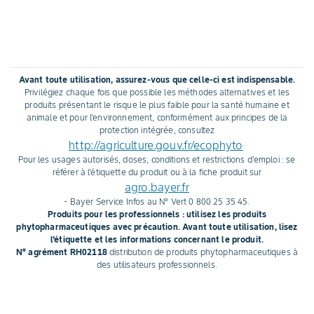
vigne. Son mécanisme de
résistances aux fo
défense naturelle a été au
unisites, l'offre se 
préalable activé par le
Fosétyl®-Al est l'
Fosétyl®-Al pour lutter contre
rares substances a
le mildiou.
concernée par les
Avant toute utilisation, assurez-vous que celle-ci est indispensable.
phénomènes de ré
Privilégiez chaque fois que possible les méthodes alternatives et les
mildiou. Appliqué 
produits présentant le risque le plus faible pour la santé humaine et
animale et pour l'environnement, conformément aux principes de la
long du programm
protection intégrée, consultez
efficacité fongicid
http://agriculture.gouv.fr/ecophyto
.
couplée à la stimu
Pour les usages autorisés, doses, conditions et restrictions d'emploi : se
défense des plant
référer à l'étiquette du produit ou à la fiche produit sur
agro.bayer.fr
- Bayer Service Infos au N° Vert 0 800 25 35 45.
Produits pour les professionnels : utilisez les produits
phytopharmaceutiques avec précaution. Avant toute utilisation, lisez
l'étiquette et les informations concernant le produit.
N° agrément RH02118
distribution de produits phytopharmaceutiques à
des utilisateurs professionnels.