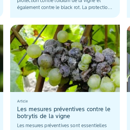
protection contre l’oïdium de la vigne et
également contre le black rot. La protection
pouvant aller jusqu'à 21 jours, cette stratégie
permet de réduire le nombre d’applications,
même en présence de fortes contaminations.
Article
Les mesures préventives contre le
botrytis de la vigne
Les mesures préventives sont essentielles