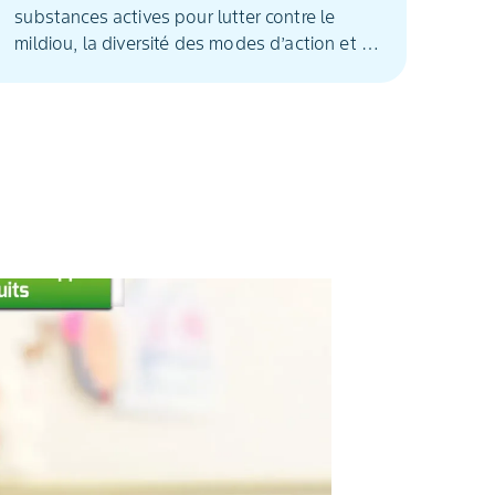
substances actives pour lutter contre le
mildiou, la diversité des modes d’action et le
bon positionnement des spécialités sont
indispensables au maintien de l’efficacité
des programmes. Au cours des trois
dernières années, des essais avec Profiler®,
en programme en situation de dérive de
sensibilité des souches au fluopicolide, ont
été menés dans trois régions viticoles. En
parallèle, nous réalisons tous les ans un plan
de surveillance sur des parcelles aléatoires
en France pour suivre l’évolution de la
sensibilité des souches de mildiou au
fluopicolide. La synthèse de ces éléments
montre que Profiler® contribue à l'efficacité
du programme, même en situation de dérive
de sensibilité.