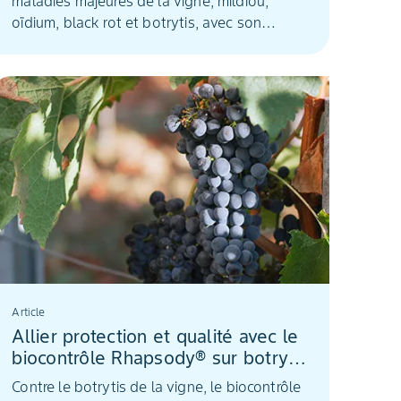
maladies majeures de la vigne, mildiou,
oïdium, black rot et botrytis, avec son
smartphone, c’est possible. Destiné aux
viticulteurs, l’outil d’aide à la décision Movida
GrapeVision apporte de la simplification, de
la précision et de l’agilité dans la protection
du vignoble.
Article
Allier protection et qualité avec le
biocontrôle Rhapsody® sur botrytis
de la vigne
Contre le botrytis de la vigne, le biocontrôle