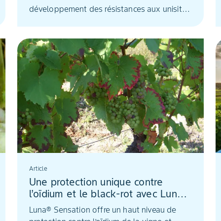
développement des résistances aux unisites,
l'offre fongicide se resserre. Depuis plus de
40 ans, le Fosétyl®-Al est une des rares
substances actives non concernée par les
phénomènes de résistance. Ainsi, appliqués
tout au long du programme, les produits à
base de Fosétyl®-Al permettent de protéger
la vigne contre le mildiou grâce à une
efficacité fongicide couplée à une action de
stimulation de défense des plantes.
Article
Une protection unique contre
l’oïdium et le black-rot avec Luna®
Sensation
Luna® Sensation offre un haut niveau de