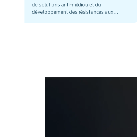
de solutions anti-mildiou et du
développement des résistances aux
fongicides unisites, l'offre se resserre. Le
Fosétyl®-Al est l'une des rares substances
actives non concernée par les phénomènes
de résistance au mildiou. Appliqué tout au
long du programme, son efficacité fongicide
est couplée à la stimulation de défense des
plantes.