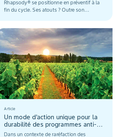
Rhapsody® se positionne en préventif à la
fin du cycle. Ses atouts ? Outre son
efficacité, il préserve la qualité du vin en
limitant la présence de résidu de produits.
Autorisé en viticulture biologique, il s’insère
aussi dans la stratégie de réduction des
produits phytosanitaires.
Article
Un mode d’action unique pour la
durabilité des programmes anti-
mildiou
Dans un contexte de raréfaction des