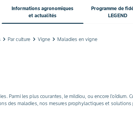
Informations agronomiques
Programme de fidél
et actualités
LEGEND
keyboard_arrow_right
keyboard_arrow_right
keyboard_arrow_right
s
Par culture
Vigne
Maladies en vigne
es. Parmi les plus courantes, le mildiou, ou encore l'oïdium
ions des maladies, nos mesures prophylactiques et solutions