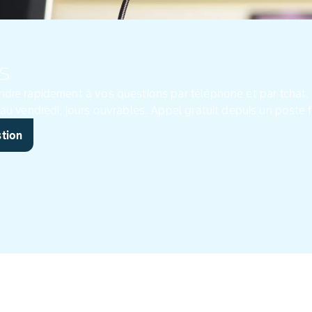
s
ndre rapidement à vos questions par téléphone et par tchat, 
posées par mail, de 8h à 19h, du lundi au vendredi, jours ouvrables. Appel gratuit depuis un p
stion