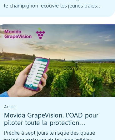
le champignon recouvre les jeunes baies
d’un feutrage blanchâtre. Goût et rendement
sont compromis. La maîtrise de la végétation
aide à limiter le développement de la
maladie en complément d'une protection
optimis...
Article
Movida GrapeVision, l’OAD pour
piloter toute la protection
fongicide de la vigne
Prédire à sept jours le risque des quatre