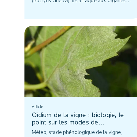
(Botrytis cinerea), il s’attaque aux organes
verts des ceps de la vigne. Mais ses
principaux dommages se concentrent sur les
baies. En contrôlant la densité du feuillage,
sa propagation peut être contenue. Un
traiteme...
Article
Oïdium de la vigne : biologie, le
point sur les modes de
contamination
Météo, stade phénologique de la vigne,