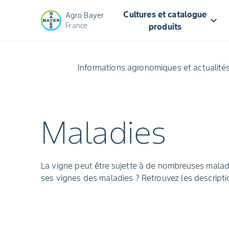
Cultures et catalogue
Agro Bayer
keyboard_arrow_down
France
produits
Vigne
Informations agronomiques et actualité
:
conseils
Maladies
contre
les
La vigne peut être sujette à de nombreuses maladi
maladies
ses vignes des maladies ? Retrouvez les descript