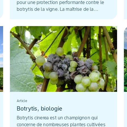
pour une protection performante contre le
botrytis de la vigne. La maîtrise de la
vigueur et de l’état sanitaire ainsi qu’une
bonne aération des grappes permettront de
réduire la pression du champignon dans les
parcelles. Un excellent moyen, aussi, de
renforcer l’efficacité des solutions chimiques
qui seront appliquées.
Article
Botrytis, biologie
Botrytis cinerea est un champignon qui
concerne de nombreuses plantes cultivées