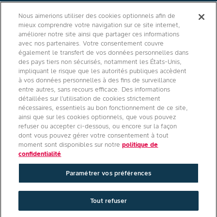
Contact
Nous aimerions utiliser des cookies optionnels afin de
mieux comprendre votre navigation sur ce site internet,
Qui sommes nous ?
améliorer notre site ainsi que partager ces informations
avec nos partenaires. Votre consentement couvre
également le transfert de vos données personnelles dans
des pays tiers non sécurisés, notamment les États-Unis,
impliquant le risque que les autorités publiques accèdent
Agro Bayer
à vos données personnelles à des fins de surveillance
entre autres, sans recours efficace. Des informations
France
détaillées sur l’utilisation de cookies strictement
nécessaires, essentiels au bon fonctionnement de ce site,
ainsi que sur les cookies optionnels, que vous pouvez
refuser ou accepter ci-dessous, ou encore sur la façon
Suivez-nous
dont vous pouvez gérer votre consentement à tout
moment sont disponibles sur notre
politique de
confidentialité
Paramétrer vos préférences
Conditions générales d'utilisation
/
Politique de confidentialité site
Tout refuser
internet
/
Politique de confidentialité applications mobiles
/
Paramétrer vos préférences
/
Mentions légales