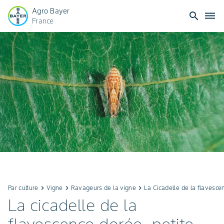
Agro Bayer
search
dehaze
France
Par culture
keyboard_arrow_right
Vigne
keyboard_arrow_right
Ravageurs de la vigne
keyboard_arrow_right
La Cicadelle de la flavesce
La cicadelle de la