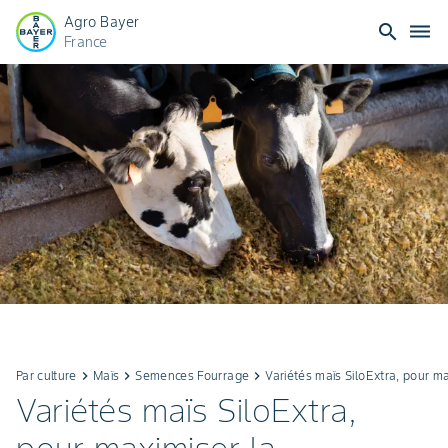
Agro Bayer
search
dehaze
France
Par culture
keyboard_arrow_right
Maïs
keyboard_arrow_right
Semences Fourrage
keyboard_arrow_right
Variétés maïs SiloExtra, pour ma
Variétés maïs SiloExtra,