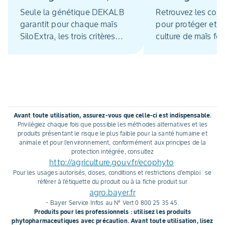
génétique inédite à
Seule la génétique DEKALB
Retrouvez les cons
DEKALB
garantit pour chaque maïs
pour protéger et o
SiloExtra, les trois critères
culture de maïs fo
essentiels à une ration de
base performante pour le
troupeau laitier : la
digestibilité des fibres, la
haute teneur en amidon
dégradable et un bon niveau
Avant toute utilisation, assurez-vous que celle-ci est indispensable.
de rendement. Ces variétés
Privilégiez chaque fois que possible les méthodes alternatives et les
ont bénéficié de vingt années
produits présentant le risque le plus faible pour la santé humaine et
animale et pour l'environnement, conformément aux principes de la
de recherche et
protection intégrée, consultez
d’expérimentation.
http://agriculture.gouv.fr/ecophyto
.
Pour les usages autorisés, doses, conditions et restrictions d'emploi : se
référer à l'étiquette du produit ou à la fiche produit sur
agro.bayer.fr
- Bayer Service Infos au N° Vert 0 800 25 35 45.
Produits pour les professionnels : utilisez les produits
phytopharmaceutiques avec précaution. Avant toute utilisation, lisez