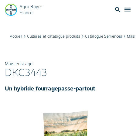
Agro Bayer
search
dehaze
France
Accueil
keyboard_arrow_right
Cultures et catalogue produits
keyboard_arrow_right
Catalogue Semences
keyboard_arrow_right
Maïs
Maïs ensilage
DKC3443
Un hybride fourragepasse-partout