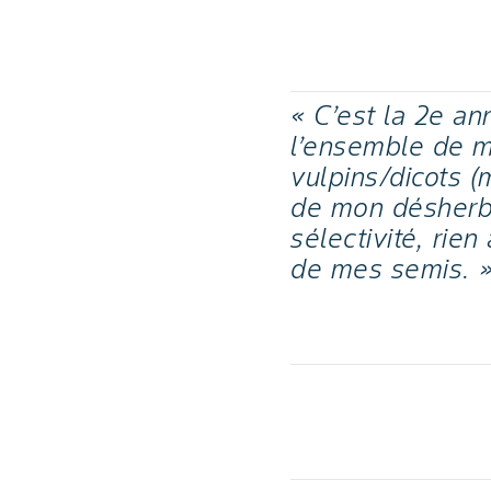
« C’est la 2e an
l’ensemble de m
vulpins/dicots (m
de mon désherba
sélectivité, rie
de mes semis. 