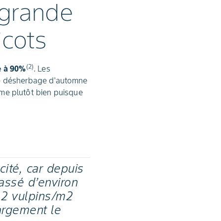
 grande
icots
(2)
e à 90%
. Les
e désherbage d'automne
ême plutôt bien puisque
cité, car depuis
passé d’environ
 2 vulpins/m2
largement le