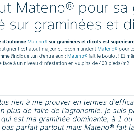
out Mateno® pour sa
té sur graminées et d
ide d'automne
Mateno®
sur graminées et dicots est supérieur
soulignent cet atout majeur et recommandent
Mateno®
pour l
mme l’indique l’un d’entre eux :
Mateno®
fait le boulot ! Et m
ire face à un niveau d’infestation en vulpins de 400 pieds/m2 !
us rien à me prouver en termes d’effica
 en plus de faire de l’agronomie, je suis 
 qui est ma graminée dominante, à 1 ou
t pas parfait partout mais Mateno® fait 