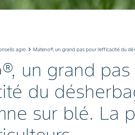
keyboard_arrow_right
onseils agro
Mateno®, un grand pas pour l’efficacité du dé
®, un grand pas
acité du désherb
ne sur blé. La p