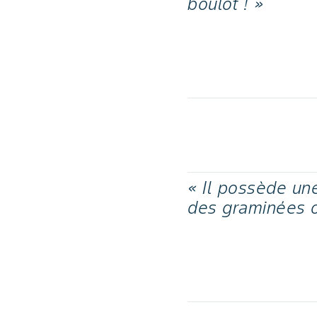
boulot ! »
« Il possède une
des graminées o