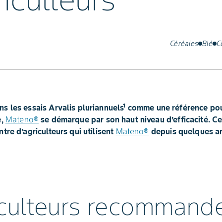
iculteurs
Céréales
Blé
C
s les essais Arvalis pluriannuels¹ comme une référence po
e,
Mateno®
se démarque par son haut niveau d’efficacité. C
tre d’agriculteurs qui utilisent
Mateno®
depuis quelques an
iculteurs recommand