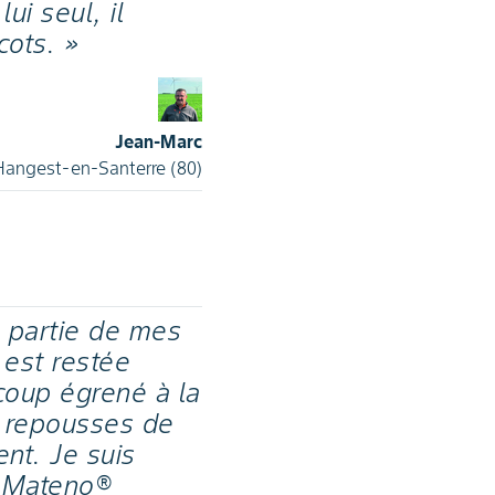
ui seul, il
cots. »
Jean-Marc
 Hangest-en-Santerre (80)
e partie de mes
 est restée
coup égrené à la
es repousses de
ent. Je suis
ec Mateno®