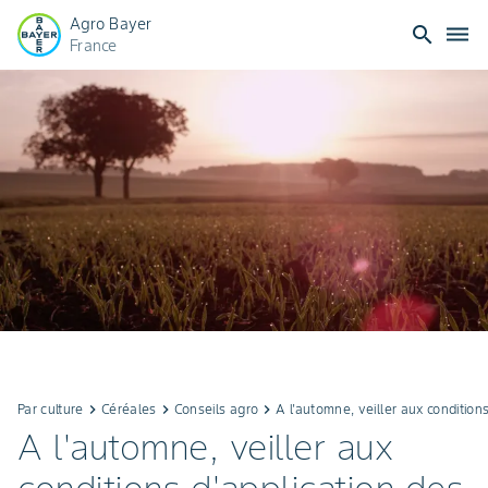
Agro Bayer
search
dehaze
France
Par culture
keyboard_arrow_right
Céréales
keyboard_arrow_right
Conseils agro
keyboard_arrow_right
A l'automne, veiller aux conditions
A l'automne, veiller aux