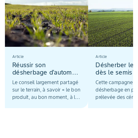
Article
Article
Réussir son
Désherber les
désherbage d'automne
dès le semis 
tout en préservant
sécurité et ren
Le conseil largement partagé
Cette campagne, l
l’environnement : les
sur le terrain, à savoir « le bon
désherbage en po
paramètres à maîtriser
produit, au bon moment, à la
prélevée des céréa
bonne dose », vise l’efficacité
tout son sens. Obje
optimale de l’herbicide. Cet
les situations diffic
impératif implique aussi de
d’impasses, de l’
bien connaitre le
2023. Désherber d
fonctionnement des
prélevée apporte s