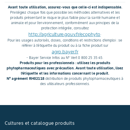
herbicides dans le sol et de
efficacité et rentabi
Avant toute utilisation, assurez-vous que celle-ci est indispensable.
maîtriser la qualité de la
Exemple avec les 
Privilégiez chaque fois que possible les méthodes alternatives et les
pulvérisation pour un
résultats d’essais 
produits présentant le risque le plus faible pour la santé humaine et
animale et pour l'environnement, conformément aux principes de la
désherbage durable, en toute
Mateno®.
protection intégrée, consultez
sécurité. Céline Ballesteros
http://agriculture.gouv.fr/ecophyto
.
donne des clés pour un
Pour les usages autorisés, doses, conditions et restrictions d'emploi : se
désherbage réussi, alliant
référer à l'étiquette du produit ou à la fiche produit sur
agro.bayer.fr
efficacité, optimisation des
- Bayer Service Infos au N° Vert 0 800 25 35 45.
coûts de traitement et
Produits pour les professionnels : utilisez les produits
préservation de
phytopharmaceutiques avec précaution. Avant toute utilisation, lisez
l’environnement.
l'étiquette et les informations concernant le produit.
N° agrément RH02118
distribution de produits phytopharmaceutiques à
des utilisateurs professionnels.
Cultures et catalogue produits