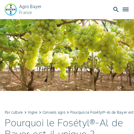
Agro Bayer
search
dehaze
France
Par culture
keyboard_arrow_right
Vigne
keyboard_arrow_right
Conseils agro
keyboard_arrow_right
Pourquoi le Fosétyl®-Al de Bayer est-
Pourquoi le Fosétyl®-Al de