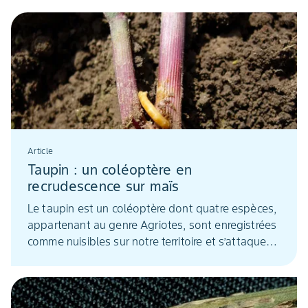
Article
Taupin : un coléoptère en
recrudescence sur maïs
Le taupin est un coléoptère dont quatre espèces,
appartenant au genre Agriotes, sont enregistrées
comme nuisibles sur notre territoire et s’attaquent
au maïs. Trois de ces espèces sont déjà bien
connues. Une quatrième, Agriotes sordidus, qui
domine aujourd’hui dans le Sud-Ouest de la
France, présente un développement croissant. Or