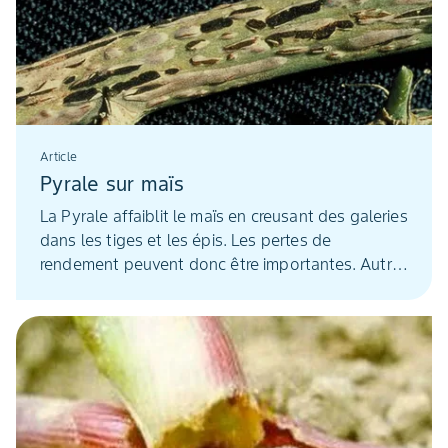
cette espèce, à cycle court, s’adapte tout
particulièrement à la monoculture du maïs et est
beaucoup plus dommageable à la culture.
Article
Pyrale sur maïs
La Pyrale affaiblit le maïs en creusant des galeries
dans les tiges et les épis. Les pertes de
rendement peuvent donc être importantes. Autre
conséquence : ses perforations constituent des
points d’entrée idéaux pour les agents
pathogènes comme les fusarium qui produisent
des mycotoxines. Or, un règlement européen
oblige à respecter des limites maximales dans la
récolte. Un enjeu de taille pour la
commercialisation de la collecte.