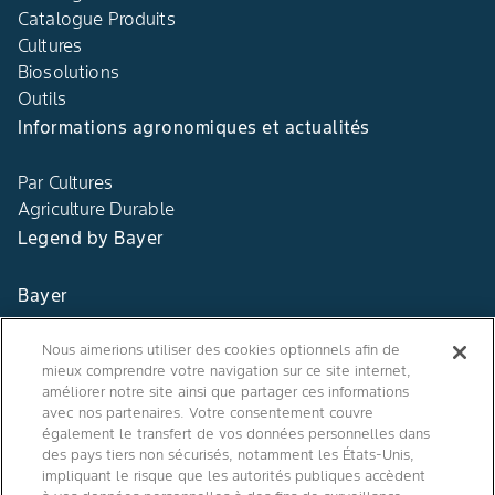
Catalogue Produits
Cultures
Biosolutions
Outils
Informations agronomiques et actualités
Par Cultures
Agriculture Durable
Legend by Bayer
Bayer
Contact
Nous aimerions utiliser des cookies optionnels afin de
mieux comprendre votre navigation sur ce site internet,
Qui sommes nous ?
améliorer notre site ainsi que partager ces informations
avec nos partenaires. Votre consentement couvre
également le transfert de vos données personnelles dans
des pays tiers non sécurisés, notamment les États-Unis,
impliquant le risque que les autorités publiques accèdent
Agro Bayer