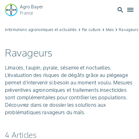
Agro Bayer
search
dehaze
France
Ravageurs
Informations agronomiques et actualités
keyboard_arrow_right
Par culture
keyboard_arrow_right
Maïs
keyboard_arrow_right
Ravageurs
Maïs:
Ravageurs
Identification
Limaces, taupin, pyrale, sésamie et noctuelles.
&
L’évaluation des risques de dégâts grâce au piégeage
permet d’intervenir si besoin au moment voulu. Mesures
Contrôle
préventives agronomiques et traitements insecticides
sont complémentaires pour contrôler les populations.
Découvrez dans ce dossier les solutions aux
problématiques ravageurs du maïs.
4 Articles