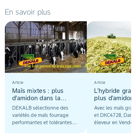
En savoir plus
Article
Article
Maïs mixtes : plus
L'hybride grain
d’amidon dans la
plus d'amidon,
ration, digestibilité et
meilleure renta
DEKALB sélectionne des
Avec les maïs gra
meilleure rentabilité
la récolte
variétés de maïs fourrage
et DKC4728, Damie
performantes et tolérantes
éleveur en Vendée
aux stress. En maïs grain, la
deux récoltes en u