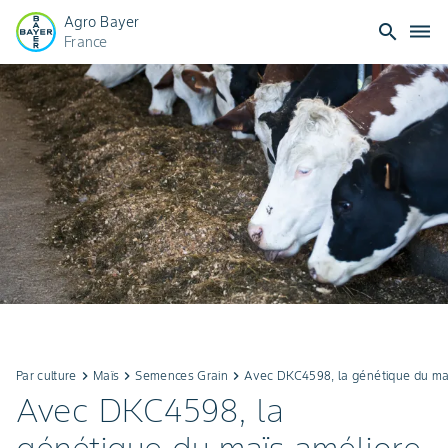
Agro Bayer
search
dehaze
France
Par culture
keyboard_arrow_right
Maïs
keyboard_arrow_right
Semences Grain
keyboard_arrow_right
Avec DKC4598, la génétique du maï
Avec DKC4598, la