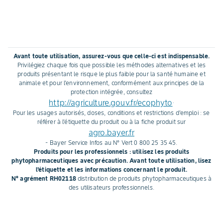
marque est aussi reconnue
D’abord, il ensile 
pour ses hybrides alliant
remplir son silo. Pui
rendement et stabilité,
moissonne le reste
séduisant un nombre
pour le commerciali
croissant d’éleveurs.
Résultat, l’ensilage
Avant toute utilisation, assurez-vous que celle-ci est indispensable.
concentré en amid
Privilégiez chaque fois que possible les méthodes alternatives et les
besoin d’acheter 
produits présentant le risque le plus faible pour la santé humaine et
animale et pour l'environnement, conformément aux principes de la
complément énergé
protection intégrée, consultez
marge s’améliore.
http://agriculture.gouv.fr/ecophyto
.
Pour les usages autorisés, doses, conditions et restrictions d'emploi : se
référer à l'étiquette du produit ou à la fiche produit sur
agro.bayer.fr
- Bayer Service Infos au N° Vert 0 800 25 35 45.
Produits pour les professionnels : utilisez les produits
phytopharmaceutiques avec précaution. Avant toute utilisation, lisez
l'étiquette et les informations concernant le produit.
N° agrément RH02118
distribution de produits phytopharmaceutiques à
des utilisateurs professionnels.