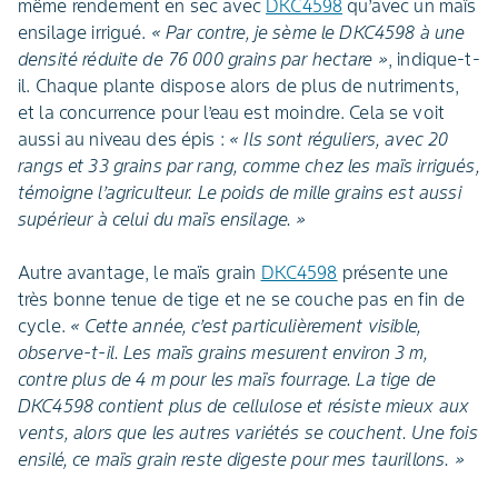
même rendement en sec avec
DKC4598
qu’avec un maïs
ensilage irrigué.
« Par contre, je sème le DKC4598 à une
densité réduite de 76 000 grains par hectare »
, indique-t-
il. Chaque plante dispose alors de plus de nutriments,
et la concurrence pour l’eau est moindre. Cela se voit
aussi au niveau des épis :
« Ils sont réguliers, avec 20
rangs et 33 grains par rang, comme chez les maïs irrigués,
témoigne l’agriculteur. Le poids de mille grains est aussi
supérieur à celui du maïs ensilage. »
Autre avantage, le maïs grain
DKC4598
présente une
très bonne tenue de tige et ne se couche pas en fin de
cycle.
« Cette année, c’est particulièrement visible,
observe-t-il. Les maïs grains mesurent environ 3 m,
contre plus de 4 m pour les maïs fourrage. La tige de
DKC4598 contient plus de cellulose et résiste mieux aux
vents, alors que les autres variétés se couchent. Une fois
ensilé, ce maïs grain reste digeste pour mes taurillons. »