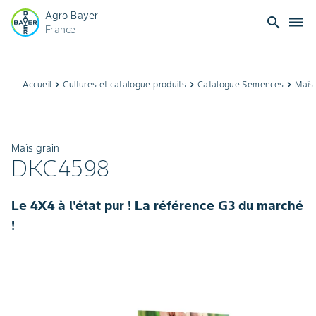
Agro Bayer
search
dehaze
France
Accueil
keyboard_arrow_right
Cultures et catalogue produits
keyboard_arrow_right
Catalogue Semences
keyboard_arrow_right
Maïs 
Maïs grain
DKC4598
Le 4X4 à l'état pur ! La référence G3 du marché
!