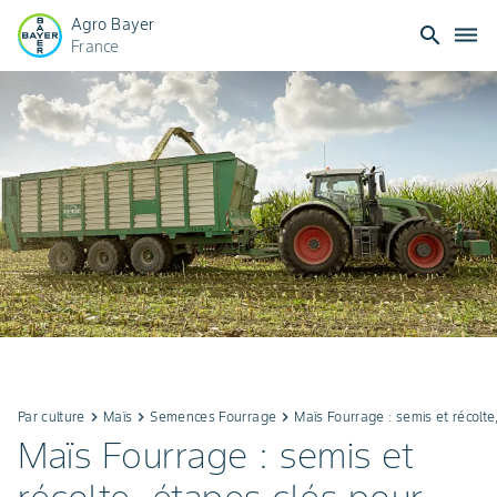
Agro Bayer
search
dehaze
France
Par culture
keyboard_arrow_right
Maïs
keyboard_arrow_right
Semences Fourrage
keyboard_arrow_right
Maïs Fourrage : semis et récolte
Maïs Fourrage : semis et