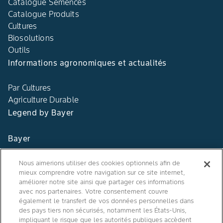
Catalogue Semences
Catalogue Produits
Cultures
Biosolutions
Outils
Informations agronomiques et actualités
Par Cultures
Agriculture Durable
Legend by Bayer
Bayer
Contact
Nous aimerions utiliser des cookies optionnels afin de
mieux comprendre votre navigation sur ce site internet,
Qui sommes nous ?
améliorer notre site ainsi que partager ces informations
avec nos partenaires. Votre consentement couvre
également le transfert de vos données personnelles dans
des pays tiers non sécurisés, notamment les États-Unis,
impliquant le risque que les autorités publiques accèdent