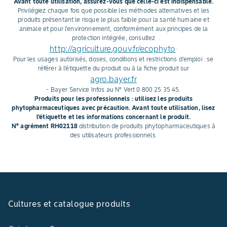
Avant toute utilisation, assurez-vous que celle-ci est indispensable.
fourrage de qualité et une
Privilégiez chaque fois que possible les méthodes alternatives et les
bonne conservation au silo.
produits présentant le risque le plus faible pour la santé humaine et
animale et pour l'environnement, conformément aux principes de la
protection intégrée, consultez
http://agriculture.gouv.fr/ecophyto
.
Pour les usages autorisés, doses, conditions et restrictions d'emploi : se
référer à l'étiquette du produit ou à la fiche produit sur
agro.bayer.fr
- Bayer Service Infos au N° Vert 0 800 25 35 45.
Produits pour les professionnels : utilisez les produits
phytopharmaceutiques avec précaution. Avant toute utilisation, lisez
l'étiquette et les informations concernant le produit.
N° agrément RH02118
distribution de produits phytopharmaceutiques à
des utilisateurs professionnels.
Cultures et catalogue produits