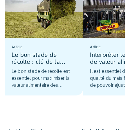
Article
Article
Le bon stade de
Interpréter les
récolte : clé de la
de valeur alim
valeur alimentaire et
du maïs ensil
Le bon stade de récolte est
Il est essentiel d’a
de la production
essentiel pour maximiser la
qualité du maïs fo
laitière
valeur alimentaire des
de pouvoir ajuster
fourrages destinés à
les rations des an
l'alimentation des vaches
nombreux laborato
laitières. Réalisé au bon
peuvent réaliser c
moment, l’ensilage du maïs
Il y a de nombreux 
garantit à la fois un haut
qu’il faut analyser.
niveau de rendement, un