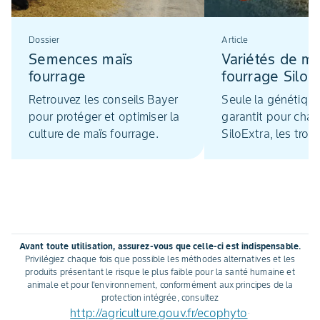
Dossier
Article
Semences maïs
Variétés de ma
fourrage
fourrage SiloE
génétique inéd
Retrouvez les conseils Bayer
Seule la génétiq
DEKALB
pour protéger et optimiser la
garantit pour cha
culture de maïs fourrage.
SiloExtra, les trois 
essentiels à une r
base performante 
troupeau laitier : la
digestibilité des fib
haute teneur en a
dégradable et un 
Avant toute utilisation, assurez-vous que celle-ci est indispensable.
de rendement. Ces
Privilégiez chaque fois que possible les méthodes alternatives et les
ont bénéficié de v
produits présentant le risque le plus faible pour la santé humaine et
animale et pour l'environnement, conformément aux principes de la
de recherche et
protection intégrée, consultez
d’expérimentation
http://agriculture.gouv.fr/ecophyto
.