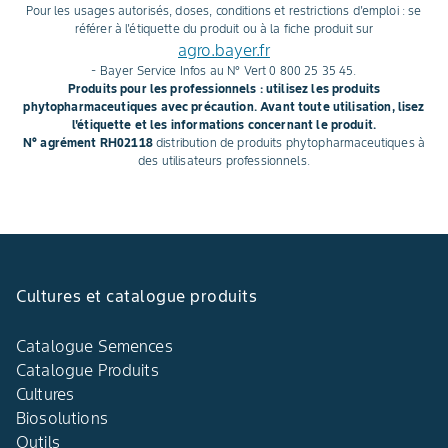
Pour les usages autorisés, doses, conditions et restrictions d'emploi : se
référer à l'étiquette du produit ou à la fiche produit sur
agro.bayer.fr
- Bayer Service Infos au N° Vert 0 800 25 35 45.
Produits pour les professionnels : utilisez les produits
phytopharmaceutiques avec précaution. Avant toute utilisation, lisez
l'étiquette et les informations concernant le produit.
N° agrément RH02118
distribution de produits phytopharmaceutiques à
des utilisateurs professionnels.
Cultures et catalogue produits
Catalogue Semences
Catalogue Produits
Cultures
Biosolutions
Outils