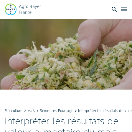
Agro Bayer
search
dehaze
France
Par culture
keyboard_arrow_right
Maïs
keyboard_arrow_right
Semences Fourrage
keyboard_arrow_right
Interpréter les résultats de val
Interpréter les résultats de