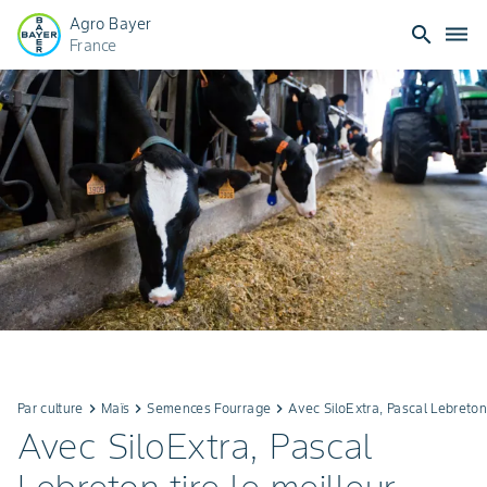
Agro Bayer
search
dehaze
France
Par culture
keyboard_arrow_right
Maïs
keyboard_arrow_right
Semences Fourrage
keyboard_arrow_right
Avec SiloExtra, Pascal Lebreton
Avec SiloExtra, Pascal