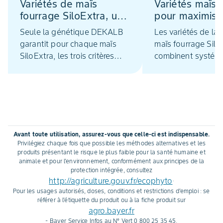
Variétés de maïs
Variétés maïs 
fourrage SiloExtra, une
pour maximise
génétique inédite à
production lait
Seule la génétique DEKALB
Les variétés de l
DEKALB
prendre soin d
garantit pour chaque maïs
maïs fourrage Silo
bovins
SiloExtra, les trois critères
combinent systém
essentiels à une ration de
les trois critères e
base performante pour le
la performance tec
troupeau laitier : la
économique du tr
digestibilité des fibres, la
vaches laitières : l
haute teneur en amidon
digestibilité des fib
dégradable et un bon niveau
teneur en amidon 
Avant toute utilisation, assurez-vous que celle-ci est indispensable.
de rendement. Ces variétés
dégradable et le 
Privilégiez chaque fois que possible les méthodes alternatives et les
ont bénéficié de vingt années
Les éleveurs sont 
produits présentant le risque le plus faible pour la santé humaine et
animale et pour l'environnement, conformément aux principes de la
de recherche et
ces trois critères s
protection intégrée, consultez
d’expérimentation.
essentiels dans le
http://agriculture.gouv.fr/ecophyto
.
variétés afin de ga
Pour les usages autorisés, doses, conditions et restrictions d'emploi : se
apport en énergie
référer à l'étiquette du produit ou à la fiche produit sur
agro.bayer.fr
- Bayer Service Infos au N° Vert 0 800 25 35 45.