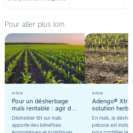
Pour aller plus loin
Article
Article
Pour un désherbage
Adengo® Xtra,
maïs rentable : agir dès
solution herbi
la pré-levée
pour un désh
Désherber tôt sur maïs
En maïs, le déshe
réussi dès la 
apporte des bénéfices
précoce est indis
économiques et logistiques
pour contrôler les