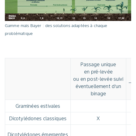
Gamme maïs Bayer : des solutions adaptées à chaque
problématique
Passage unique
en pré-levée
P
ou en post-levée suivi
– 
éventuellement d’un
binage
Graminées estivales
Dicotylédones classiques
X
Dicotylédones émergentes