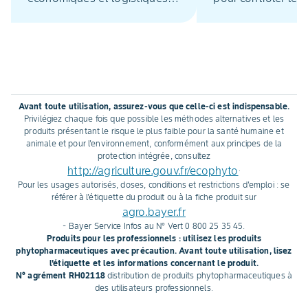
plus favorables que lors de
et préserver la ren
stratégies herbicides plus
programmes. En po
tardives. La solution herbicide
l’herbicide Adengo
maïs de pré-levée et de post-
pré-levée ou post
levée précoce Adengo® Xtra
précoce, vous cible
– efficace sur graminées et
efficacement de 
Avant toute utilisation, assurez-vous que celle-ci est indispensable.
dicotylédones classiques ou
adventices, et cela
Privilégiez chaque fois que possible les méthodes alternatives et les
difficiles – permet, grâce à sa
que soient les con
produits présentant le risque le plus faible pour la santé humaine et
animale et pour l'environnement, conformément aux principes de la
formulation hyperconcentrée,
climatiques. Autan
protection intégrée, consultez
d'améliorer sa rentabilité à
pour cette solutio
http://agriculture.gouv.fr/ecophyto
.
l’hectare, de réduire ses
hyperconcentrée e
Pour les usages autorisés, doses, conditions et restrictions d'emploi : se
rattrapages et de gérer moins
d’emploi.
référer à l'étiquette du produit ou à la fiche produit sur
agro.bayer.fr
de stock.
- Bayer Service Infos au N° Vert 0 800 25 35 45.
Produits pour les professionnels : utilisez les produits
phytopharmaceutiques avec précaution. Avant toute utilisation, lisez
l'étiquette et les informations concernant le produit.
N° agrément RH02118
distribution de produits phytopharmaceutiques à
des utilisateurs professionnels.