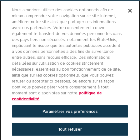
Contact
Nous aimerions utiliser des cookies optionnels afin de
mieux comprendre votre navigation sur ce site internet,
Qui sommes nous ?
améliorer notre site ainsi que partager ces informations
avec nos partenaires. Votre consentement couvre
également le transfert de vos données personnelles dans
des pays tiers non sécurisés, notamment les États-Unis,
impliquant le risque que les autorités publiques accèdent
Agro Bayer
à vos données personnelles à des fins de surveillance
entre autres, sans recours efficace. Des informations
France
détaillées sur l’utilisation de cookies strictement
nécessaires, essentiels au bon fonctionnement de ce site,
ainsi que sur les cookies optionnels, que vous pouvez
refuser ou accepter ci-dessous, ou encore sur la façon
Suivez-nous
dont vous pouvez gérer votre consentement à tout
moment sont disponibles sur notre
politique de
confidentialité
Paramétrer vos préférences
Conditions générales d'utilisation
/
Politique de confidentialité site
Tout refuser
internet
/
Politique de confidentialité applications mobiles
/
Paramétrer vos préférences
/
Mentions légales