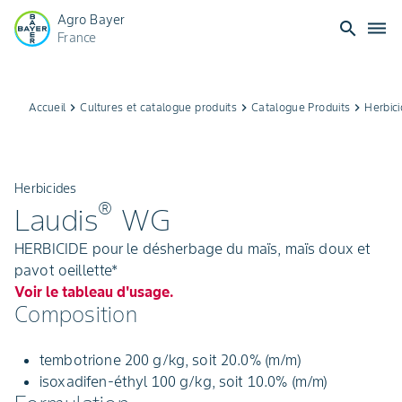
Agro Bayer
search
dehaze
France
Accueil
keyboard_arrow_right
Cultures et catalogue produits
keyboard_arrow_right
Catalogue Produits
keyboard_arrow_right
Herbic
Herbicides
®
Laudis
WG
HERBICIDE pour le désherbage du maïs, maïs doux et
pavot oeillette*
Voir le tableau d'usage.
Composition
tembotrione 200 g/kg, soit 20.0% (m/m)
isoxadifen-éthyl 100 g/kg, soit 10.0% (m/m)