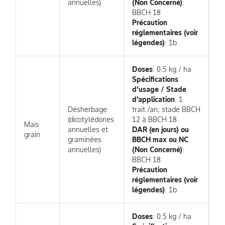
annuelles)
(Non Concerné)
:
BBCH 18
Précaution
réglementaires (voir
légendes)
: 1b
Doses
: 0.5 kg / ha
Spécifications
d'usage / Stade
d'application
: 1
Désherbage
trait./an; stade BBCH
(dicotylédones
12 à BBCH 18
Maïs
annuelles et
DAR (en jours) ou
grain
graminées
BBCH max ou NC
annuelles)
(Non Concerné)
:
BBCH 18
Précaution
réglementaires (voir
légendes)
: 1b
Doses
: 0.5 kg / ha