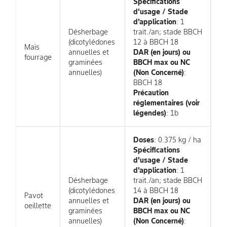
Spécifications
d'usage / Stade
d'application
: 1
Désherbage
trait./an; stade BBCH
(dicotylédones
12 à BBCH 18
Maïs
annuelles et
DAR (en jours) ou
fourrage
graminées
BBCH max ou NC
annuelles)
(Non Concerné)
:
BBCH 18
Précaution
réglementaires (voir
légendes)
: 1b
Doses
: 0.375 kg / ha
Spécifications
d'usage / Stade
d'application
: 1
Désherbage
trait./an; stade BBCH
(dicotylédones
14 à BBCH 18
Pavot
annuelles et
DAR (en jours) ou
oeillette
graminées
BBCH max ou NC
annuelles)
(Non Concerné)
: