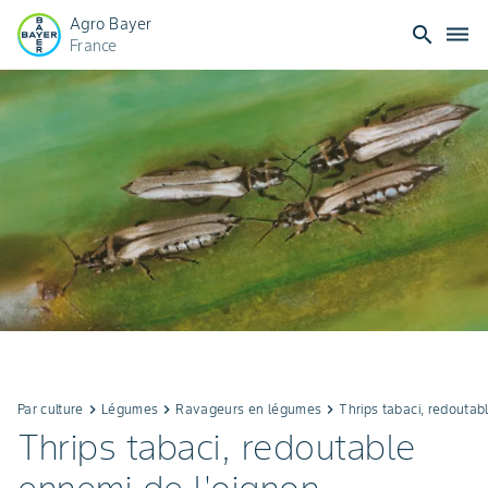
Agro Bayer
search
dehaze
France
Par culture
keyboard_arrow_right
Légumes
keyboard_arrow_right
Ravageurs en légumes
keyboard_arrow_right
Thrips tabaci, redoutab
Thrips tabaci, redoutable