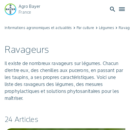
Agro Bayer
search
dehaze
France
Non
Informations agronomiques et actualités
keyboard_arrow_right
Par culture
keyboard_arrow_right
Légumes
keyboard_arrow_right
Ravag
accessible
Ravageurs
Il existe de nombreux ravageurs sur légumes. Chacun
d’entre eux, des chenilles aux pucerons, en passant par
les taupins, a ses propres caractéristiques. Voici une
liste des ravageurs des légumes, des mesures
prophylactiques et solutions phytosanitaires pour les
maîtriser.
24 Articles