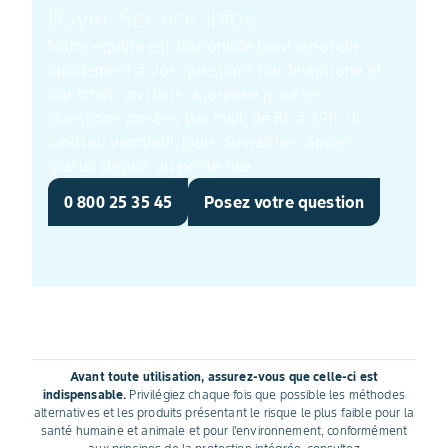
Bayer Service Infos
Notre équipe est disponible pour répondre
rapidement à vos questions par téléphone et
par tchat, ou dans la journée pour les
questions posées par mail, de 8h à 19h, du
lundi au vendredi, jours ouvrables. Appel
gratuit depuis un poste fixe.
0 800 25 35 45
Posez votre question
Avant toute utilisation, assurez-vous que celle-ci est
indispensable.
Privilégiez chaque fois que possible les méthodes
alternatives et les produits présentant le risque le plus faible pour la
santé humaine et animale et pour l'environnement, conformément