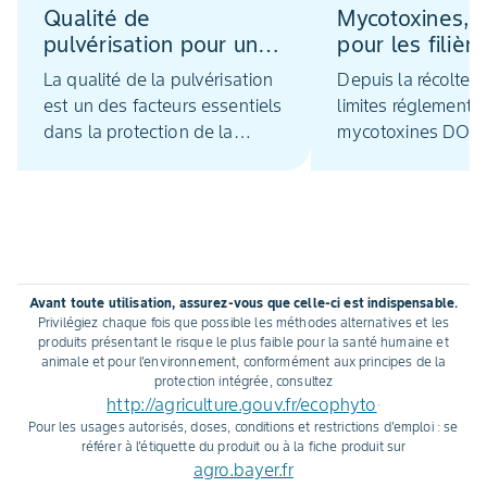
Qualité de
Mycotoxines, 
pulvérisation pour une
pour les filière
bonne couverture de
modification d
La qualité de la pulvérisation
Depuis la récolte 2
l'épi
réglementaire
est un des facteurs essentiels
limites réglementai
dans la protection de la
mycotoxines DON 
fusariose. Le traitement de
dans les lots de bl
l’épi est en effet délicat car
maïs ont évolué. L
son port vertical en fait une
les enjeux sanitair
cible plus difficile à atteindre
technologiques, le
qu’une feuille plane.
catégories de myc
ainsi que des cons
Avant toute utilisation, assurez-vous que celle-ci est indispensable.
éviter tout dépas
Privilégiez chaque fois que possible les méthodes alternatives et les
produits présentant le risque le plus faible pour la santé humaine et
animale et pour l'environnement, conformément aux principes de la
protection intégrée, consultez
http://agriculture.gouv.fr/ecophyto
.
Pour les usages autorisés, doses, conditions et restrictions d'emploi : se
référer à l'étiquette du produit ou à la fiche produit sur
agro.bayer.fr