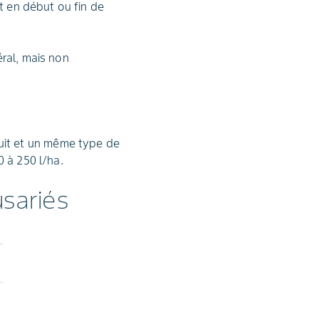
ôt en début ou fin de
éral, mais non
uit et un même type de
0 à 250 l/ha.
usariés