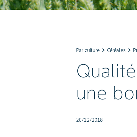
keyboard_arrow_right
keyboard_arrow_right
Par culture
Céréales
P
Qualité
une bon
20/12/2018