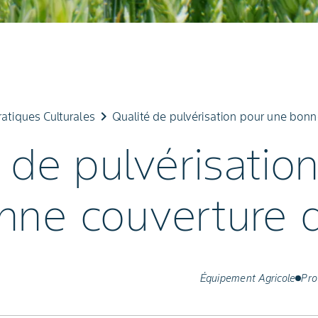
keyboard_arrow_right
ratiques Culturales
Qualité de pulvérisation pour une bonne
 de pulvérisatio
ne couverture d
Équipement Agricole
Pro