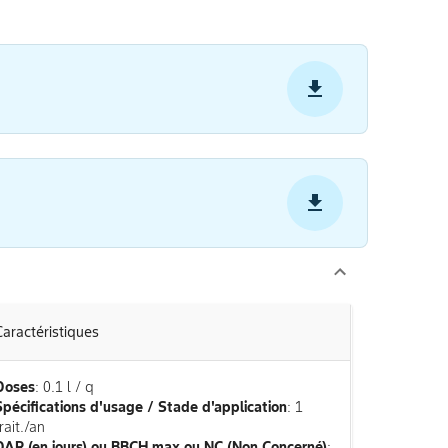
Caractéristiques
Doses
: 0.1 l / q
Spécifications d'usage / Stade d'application
: 1
rait./an
DAR (en jours) ou BBCH max ou NC (Non Concerné)
: