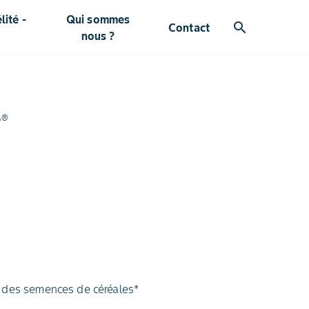
ité -
Qui sommes
search
Contact
nous ?
o®
t des semences de céréales*