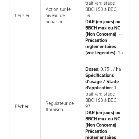
trait./an; stade
Action sur le
BBCH 53 à BBCH
Cerisier
niveau de
59
nouaison
DAR (en jours) ou
BBCH max ou NC
(Non Concerné)
: --
Précaution
réglementaires
(voir légendes)
: 1a
Doses
: 0.75 l / ha
Spécifications
d'usage / Stade
d'application
: 1
trait./an; stade
BBCH 93 à BBCH
Régulateur de
Pêcher
97
floraison
DAR (en jours) ou
BBCH max ou NC
(Non Concerné)
: --
Précaution
réglementaires