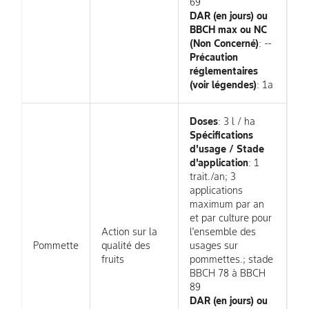
69
DAR (en jours) ou
BBCH max ou NC
(Non Concerné)
: --
Précaution
réglementaires
(voir légendes)
: 1a
Doses
: 3 l / ha
Spécifications
d'usage / Stade
d'application
: 1
trait./an; 3
applications
maximum par an
et par culture pour
Action sur la
l'ensemble des
Pommette
qualité des
usages sur
fruits
pommettes.; stade
BBCH 78 à BBCH
89
DAR (en jours) ou