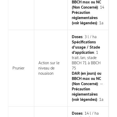
BBCH max ou NC
(Non Concerné)
: 14
Précaution
réglementaires
(voir légendes)
: 1a
Doses
: 3 l / ha
Spécifications
d'usage / Stade
d'application
: 1
trait./an; stade
Action sur le
BBCH 71 à BBCH
Prunier
niveau de
75
nouaison
DAR (en jours) ou
BBCH max ou NC
(Non Concerné)
: --
Précaution
réglementaires
(voir légendes)
: 1a
Doses
: 14 l / ha