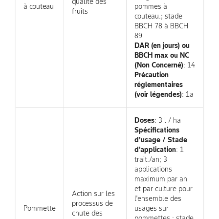
qualité des
à couteau
pommes à
fruits
couteau.; stade
BBCH 78 à BBCH
89
DAR (en jours) ou
BBCH max ou NC
(Non Concerné)
: 14
Précaution
réglementaires
(voir légendes)
: 1a
Doses
: 3 l / ha
Spécifications
d'usage / Stade
d'application
: 1
trait./an; 3
applications
maximum par an
et par culture pour
Action sur les
l'ensemble des
processus de
Pommette
usages sur
chute des
pommettes.; stade