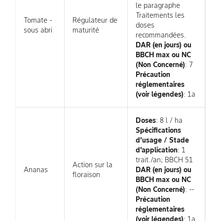
le paragraphe
Traitements les
Tomate -
Régulateur de
doses
sous abri
maturité
recommandées.
DAR (en jours) ou
BBCH max ou NC
(Non Concerné)
: 7
Précaution
réglementaires
(voir légendes)
: 1a
Doses
: 8 l / ha
Spécifications
d'usage / Stade
d'application
: 1
trait./an; BBCH 51
Action sur la
Ananas
DAR (en jours) ou
floraison
BBCH max ou NC
(Non Concerné)
: --
Précaution
réglementaires
(voir légendes)
: 1a