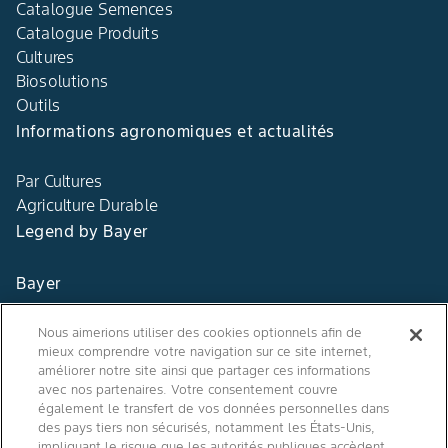
Catalogue Semences
Catalogue Produits
Cultures
Biosolutions
Outils
Informations agronomiques et actualités
Par Cultures
Agriculture Durable
Legend by Bayer
Bayer
Contact
Nous aimerions utiliser des cookies optionnels afin de
mieux comprendre votre navigation sur ce site internet,
Qui sommes nous ?
améliorer notre site ainsi que partager ces informations
avec nos partenaires. Votre consentement couvre
également le transfert de vos données personnelles dans
des pays tiers non sécurisés, notamment les États-Unis,
impliquant le risque que les autorités publiques accèdent