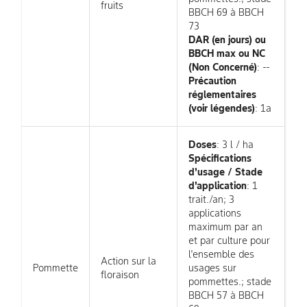
fruits
BBCH 69 à BBCH
73
DAR (en jours) ou
BBCH max ou NC
(Non Concerné)
: --
Précaution
réglementaires
(voir légendes)
: 1a
Doses
: 3 l / ha
Spécifications
d'usage / Stade
d'application
: 1
trait./an; 3
applications
maximum par an
et par culture pour
l'ensemble des
Action sur la
Pommette
usages sur
floraison
pommettes.; stade
BBCH 57 à BBCH