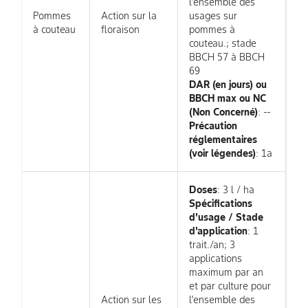
l'ensemble des
Pommes
Action sur la
usages sur
à couteau
floraison
pommes à
couteau.; stade
BBCH 57 à BBCH
69
DAR (en jours) ou
BBCH max ou NC
(Non Concerné)
: --
Précaution
réglementaires
(voir légendes)
: 1a
Doses
: 3 l / ha
Spécifications
d'usage / Stade
d'application
: 1
trait./an; 3
applications
maximum par an
et par culture pour
Action sur les
l'ensemble des