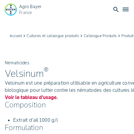
Agro Bayer
search
dehaze
France
Accueil
keyboard_arrow_right
Cultures et catalogue produits
keyboard_arrow_right
Catalogue Produits
keyboard_arrow_right
Produit
Nématicides
®
Velsinum
Velsinum est une préparation utilisable en agriculture conv
biologique pour lutter contre les nématodes des cultures 
Voir le tableau d'usage.
Composition
Extrait d'ail 1000 g/l
Formulation