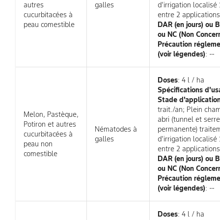
autres
galles
d'irrigation localisé
cucurbitacées à
entre 2 applications
peau comestible
DAR (en jours) ou
ou NC (Non Concer
Précaution régleme
(voir légendes)
: --
Doses
: 4 l / ha
Spécifications d'us
Stade d'applicatio
trait./an; Plein cha
Melon, Pastèque,
abri (tunnel et serre
Potiron et autres
Nématodes à
permanente) traite
cucurbitacées à
galles
d'irrigation localisé
peau non
entre 2 applications
comestible
DAR (en jours) ou
ou NC (Non Concer
Précaution régleme
(voir légendes)
: --
Doses
: 4 l / ha