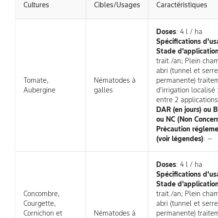
Cultures
Cibles/Usages
Caractéristiques
Doses
: 4 l / ha
Spécifications d'us
Stade d'applicatio
trait./an; Plein cha
abri (tunnel et serre
Tomate,
Nématodes à
permanente) traite
Aubergine
galles
d'irrigation localisé
entre 2 applications
DAR (en jours) ou
ou NC (Non Concer
Précaution régleme
(voir légendes)
: --
Doses
: 4 l / ha
Spécifications d'us
Stade d'applicatio
Concombre,
trait./an; Plein cha
Courgette,
abri (tunnel et serre
Cornichon et
Nématodes à
permanente) traite