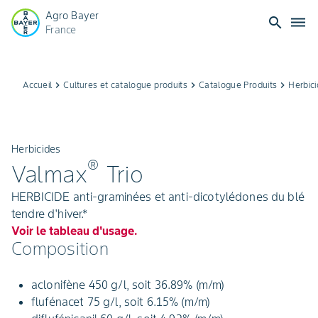
Agro Bayer
search
dehaze
France
Accueil
keyboard_arrow_right
Cultures et catalogue produits
keyboard_arrow_right
Catalogue Produits
keyboard_arrow_right
Herbic
Herbicides
®
Valmax
Trio
HERBICIDE anti-graminées et anti-dicotylédones du blé
tendre d'hiver.*
Voir le tableau d'usage.
Composition
aclonifène 450 g/l, soit 36.89% (m/m)
flufénacet 75 g/l, soit 6.15% (m/m)