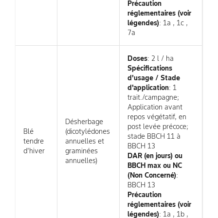
Précaution
réglementaires (voir
légendes)
: 1a , 1c ,
7a
Doses
: 2 l / ha
Spécifications
d'usage / Stade
d'application
: 1
trait./campagne;
Application avant
repos végétatif, en
Désherbage
post levée précoce;
Blé
(dicotylédones
stade BBCH 11 à
tendre
annuelles et
BBCH 13
d'hiver
graminées
DAR (en jours) ou
annuelles)
BBCH max ou NC
(Non Concerné)
:
BBCH 13
Précaution
réglementaires (voir
légendes)
: 1a , 1b ,