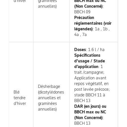
d'hiver
graminées
BBCH max ou NC
annuelles)
(Non Concerné)
:
BBCH 09
Précaution
réglementaires (voir
légendes)
: 1a , 1b ,
4a , 7a
Doses
: 1.6 l / ha
Spécifications
d'usage / Stade
d'application
: 1
trait./campagne;
Application avant
repos végétatif, en
Désherbage
post levée précoce;
Blé
(dicotylédones
stade BBCH 11 à
tendre
annuelles et
BBCH 13
d'hiver
graminées
DAR (en jours) ou
annuelles)
BBCH max ou NC
(Non Concerné)
:
BBCH 13