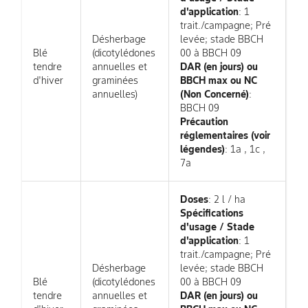
d'application
: 1
trait./campagne; Pré
Désherbage
levée; stade BBCH
Blé
(dicotylédones
00 à BBCH 09
tendre
annuelles et
DAR (en jours) ou
d'hiver
graminées
BBCH max ou NC
annuelles)
(Non Concerné)
:
BBCH 09
Précaution
réglementaires (voir
légendes)
: 1a , 1c ,
7a
Doses
: 2 l / ha
Spécifications
d'usage / Stade
d'application
: 1
trait./campagne; Pré
Désherbage
levée; stade BBCH
Blé
(dicotylédones
00 à BBCH 09
tendre
annuelles et
DAR (en jours) ou