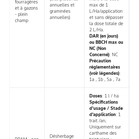
fourragères
annuelles et
max de 1
et à gazons
graminées
L/Ha/application
- plein
annuelles)
et sans dépasser
champ
la dose totale de
2 L/Ha.
DAR (en jours)
ou BBCH max ou
NC (Non
Concerné)
: NC
Précaution
réglementaires
(voir légendes)
:
1a , 1b , 5a , 7a
Doses
: 1 l / ha
Spécifications
d'usage / Stade
d'application
: 1
trait./an;
Uniquement sur
carthame des
Désherbage