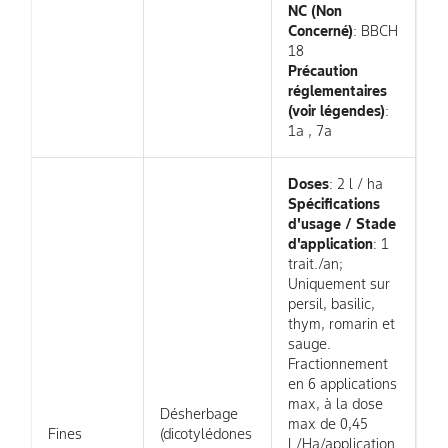
NC (Non
Concerné)
: BBCH
18
Précaution
réglementaires
(voir légendes)
:
1a , 7a
Doses
: 2 l / ha
Spécifications
d'usage / Stade
d'application
: 1
trait./an;
Uniquement sur
persil, basilic,
thym, romarin et
sauge.
Fractionnement
en 6 applications
max, à la dose
Désherbage
max de 0,45
Fines
(dicotylédones
L/Ha/application