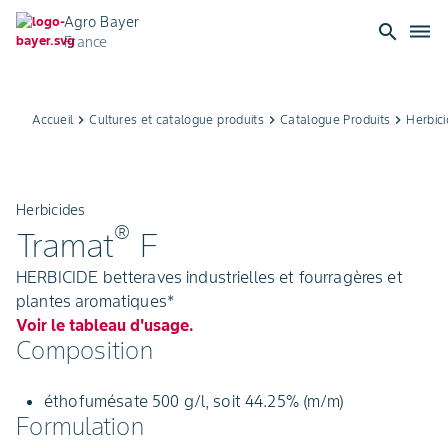
Agro Bayer
search
dehaze
France
Accueil
keyboard_arrow_right
Cultures et catalogue produits
keyboard_arrow_right
Catalogue Produits
keyboard_arrow_right
Herbic
Herbicides
®
Tramat
F
HERBICIDE betteraves industrielles et fourragères et
plantes aromatiques*
Voir le tableau d'usage.
Composition
éthofumésate 500 g/l, soit 44.25% (m/m)
Formulation