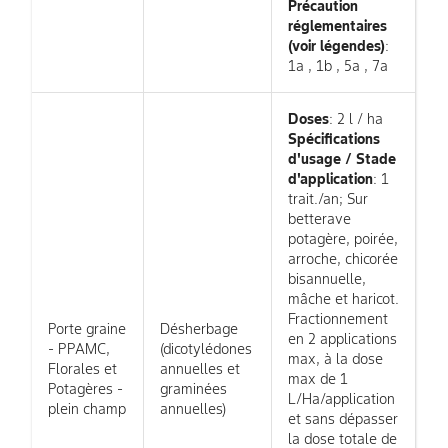
Précaution
réglementaires
(voir légendes)
:
1a , 1b , 5a , 7a
Doses
: 2 l / ha
Spécifications
d'usage / Stade
d'application
: 1
trait./an; Sur
betterave
potagère, poirée,
arroche, chicorée
bisannuelle,
mâche et haricot.
Fractionnement
Porte graine
Désherbage
en 2 applications
- PPAMC,
(dicotylédones
max, à la dose
Florales et
annuelles et
max de 1
Potagères -
graminées
L/Ha/application
plein champ
annuelles)
et sans dépasser
la dose totale de