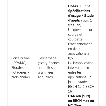
Doses
: 1 l / ha
Spécifications
d'usage / Stade
d'application
: 1
trait./an;
Uniquement sur
courge et
courgette.
Fractionnement
en deux
applications à
Porte graine
Désherbage
0,5
- PPAMC,
(dicotylédones
L/Ha/application.
Florales et
annuelles et
intervalle min
Potagères -
graminées
entre les
plein champ
annuelles)
applications : 7
jours.; stade
BBCH 12 à BBCH
16
DAR (en jours)
ou BBCH max ou
NC (Non