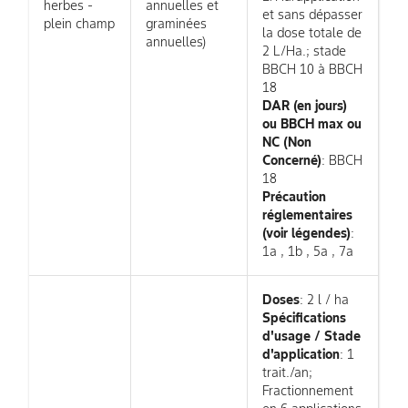
herbes -
annuelles et
et sans dépasser
plein champ
graminées
la dose totale de
annuelles)
2 L/Ha.; stade
BBCH 10 à BBCH
18
DAR (en jours)
ou BBCH max ou
NC (Non
Concerné)
: BBCH
18
Précaution
réglementaires
(voir légendes)
:
1a , 1b , 5a , 7a
Doses
: 2 l / ha
Spécifications
d'usage / Stade
d'application
: 1
trait./an;
Fractionnement