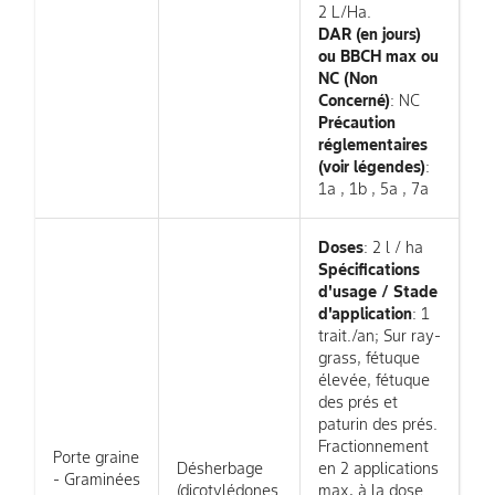
2 L/Ha.
DAR (en jours)
ou BBCH max ou
NC (Non
Concerné)
: NC
Précaution
réglementaires
(voir légendes)
:
1a , 1b , 5a , 7a
Doses
: 2 l / ha
Spécifications
d'usage / Stade
d'application
: 1
trait./an; Sur ray-
grass, fétuque
élevée, fétuque
des prés et
paturin des prés.
Fractionnement
Porte graine
Désherbage
en 2 applications
- Graminées
(dicotylédones
max, à la dose