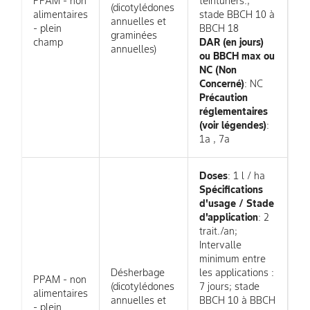
PPAM - non
teinturiers.;
(dicotylédones
alimentaires
stade BBCH 10 à
annuelles et
- plein
BBCH 18
graminées
champ
DAR (en jours)
annuelles)
ou BBCH max ou
NC (Non
Concerné)
: NC
Précaution
réglementaires
(voir légendes)
:
1a , 7a
Doses
: 1 l / ha
Spécifications
d'usage / Stade
d'application
: 2
trait./an;
Intervalle
minimum entre
Désherbage
les applications :
PPAM - non
(dicotylédones
7 jours; stade
alimentaires
annuelles et
BBCH 10 à BBCH
- plein