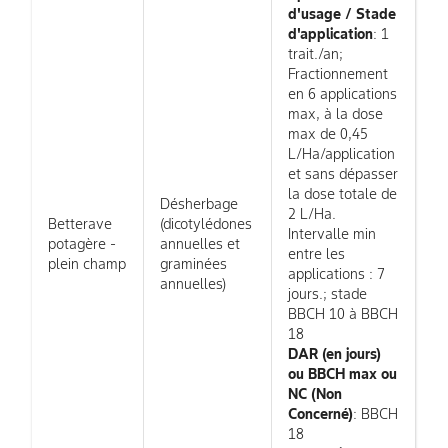
d'usage / Stade
d'application
: 1
trait./an;
Fractionnement
en 6 applications
max, à la dose
max de 0,45
L/Ha/application
et sans dépasser
la dose totale de
Désherbage
2 L/Ha.
Betterave
(dicotylédones
Intervalle min
potagère -
annuelles et
entre les
plein champ
graminées
applications : 7
annuelles)
jours.; stade
BBCH 10 à BBCH
18
DAR (en jours)
ou BBCH max ou
NC (Non
Concerné)
: BBCH
18