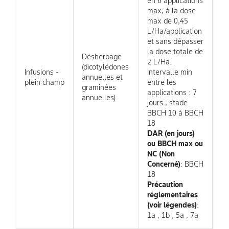
en 6 applications
max, à la dose
max de 0,45
L/Ha/application
et sans dépasser
la dose totale de
Désherbage
2 L/Ha.
(dicotylédones
Infusions -
Intervalle min
annuelles et
plein champ
entre les
graminées
applications : 7
annuelles)
jours.; stade
BBCH 10 à BBCH
18
DAR (en jours)
ou BBCH max ou
NC (Non
Concerné)
: BBCH
18
Précaution
réglementaires
(voir légendes)
:
1a , 1b , 5a , 7a