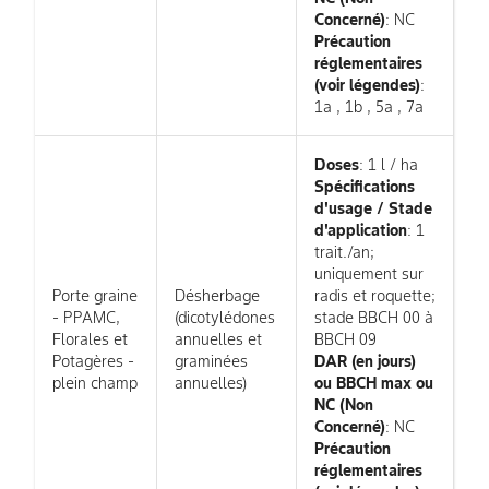
Concerné)
: NC
Précaution
réglementaires
(voir légendes)
:
1a , 1b , 5a , 7a
Doses
: 1 l / ha
Spécifications
d'usage / Stade
d'application
: 1
trait./an;
uniquement sur
Porte graine
Désherbage
radis et roquette;
- PPAMC,
(dicotylédones
stade BBCH 00 à
Florales et
annuelles et
BBCH 09
Potagères -
graminées
DAR (en jours)
plein champ
annuelles)
ou BBCH max ou
NC (Non
Concerné)
: NC
Précaution
réglementaires