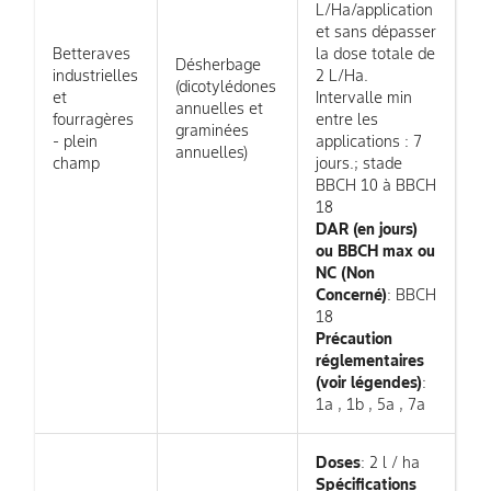
L/Ha/application
et sans dépasser
Betteraves
la dose totale de
Désherbage
industrielles
2 L/Ha.
(dicotylédones
et
Intervalle min
annuelles et
fourragères
entre les
graminées
- plein
applications : 7
annuelles)
champ
jours.; stade
BBCH 10 à BBCH
18
DAR (en jours)
ou BBCH max ou
NC (Non
Concerné)
: BBCH
18
Précaution
réglementaires
(voir légendes)
:
1a , 1b , 5a , 7a
Doses
: 2 l / ha
Spécifications