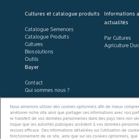
Cultures et catalogue produits
Informations 
actualités
Catalogue Semences
Catalogue Produits
Par Cultures
Cultures
Agriculture Dur
Biosolutions
Outils
Bayer
Contact
Qui sommes nous ?
Nous aimerions utiliser des cookies optionnels afin de mieux comprend
améliorer notre site ainsi que partager ces informations avec nos p
le transfert de vos données personnelles dans des pays tiers non sé
risque que les autorités publiques accèdent à vos données personnell
recours efficace. Des informations détaillées sur l’utilisation de coo
fonctionnement de ce site, ainsi que sur les cookies optionnels, qu
Conditions générales d'utilisation
/
Politique de confidentialit