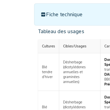
Fiche technique
Tableau des usages
Cultures
Cibles/Usages
Car
Do
Désherbage
Spé
Blé
(dicotylédones
tra
tendre
annuelles et
DAR
d'hiver
graminées
BB
annuelles)
Pré
Do
Désherbage
Spé
Blé
(dicotylédones
tra