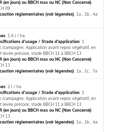
 (en jours) ou BBCH max ou NC (Non Concerné)
:
CH 09
caution réglementaires (voir légendes)
: 1a , 1b , 4a
a
ses
: 1.6 l / ha
cifications d'usage / Stade d'application
: 1
it./campagne; Application avant repos végétatif, en
t levée précoce; stade BBCH 11 à BBCH 13
 (en jours) ou BBCH max ou NC (Non Concerné)
:
CH 13
caution réglementaires (voir légendes)
: 1a , 1c , 7a
ses
: 2 l / ha
cifications d'usage / Stade d'application
: 1
it./campagne; Application avant repos végétatif, en
t levée précoce; stade BBCH 11 à BBCH 13
 (en jours) ou BBCH max ou NC (Non Concerné)
:
CH 13
caution réglementaires (voir légendes)
: 1a , 1b , 4a
a