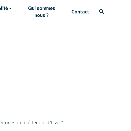
ité -
Qui sommes
search
Contact
nous ?
dones du blé tendre d'hiver.*