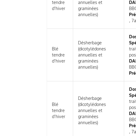
tendre
annuelles et
DAR
d'hiver
graminées
BB
annuelles)
Pré
, 7
Do
Désherbage
Spé
Blé
(dicotylédones
tra
tendre
annuelles et
pos
d'hiver
graminées
DAR
annuelles)
BB
Pré
Do
Spé
Désherbage
tra
Blé
(dicotylédones
pos
tendre
annuelles et
DAR
d'hiver
graminées
BB
annuelles)
Pré
, 7