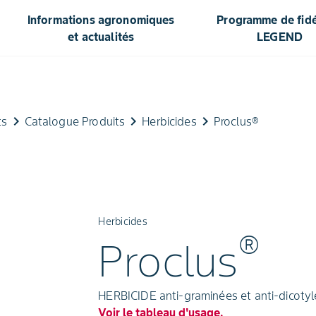
Informations agronomiques
Programme de fidél
et actualités
LEGEND
keyboard_arrow_right
keyboard_arrow_right
keyboard_arrow_right
ts
Catalogue Produits
Herbicides
Proclus®
Herbicides
®
Proclus
HERBICIDE anti-graminées et anti-dicotylé
Voir le tableau d'usage.