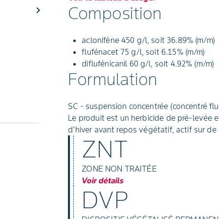
Composition
chevron_right
aclonifène 450 g/l, soit 36.89% (m/m)
flufénacet 75 g/l, soit 6.15% (m/m)
diflufénicanil 60 g/l, soit 4.92% (m/m)
Formulation
SC - suspension concentrée (concentré flui
Le produit est un herbicide de pré-levée e
d'hiver avant repos végétatif, actif sur 
ZNT
ZONE NON TRAITÉE
Voir détails
DVP