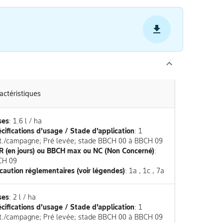
actéristiques
ses
: 1.6 l / ha
cifications d'usage / Stade d'application
: 1
it./campagne; Pré levée; stade BBCH 00 à BBCH 09
 (en jours) ou BBCH max ou NC (Non Concerné)
:
CH 09
caution réglementaires (voir légendes)
: 1a , 1c , 7a
ses
: 2 l / ha
cifications d'usage / Stade d'application
: 1
it./campagne; Pré levée; stade BBCH 00 à BBCH 09