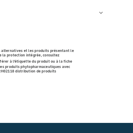
 alternatives et les produits présentant le
 la protection intégrée, consultez
férer à l'étiquette du produit ou à la fiche
z les produits phytopharmaceutiques avec
t RH02118
distribution de produits