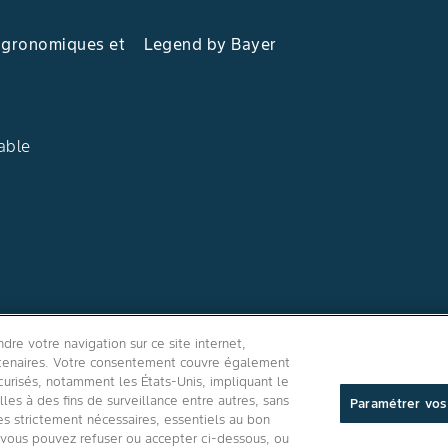
agronomiques et
Legend by Bayer
able
Suivez-nous
re votre navigation sur ce site internet,
artenaires. Votre consentement couvre également
curisés, notamment les États-Unis, impliquant le
es à des fins de surveillance entre autres, sans
Paramétrer vos
kies strictement nécessaires, essentiels au bon
e vous pouvez refuser ou accepter ci-dessous, ou
é site internet
/
Politique de confidentialité applications mobiles
/
Paramétr