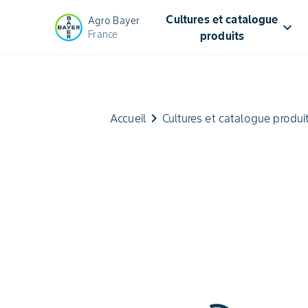
Cultures et catalogue
Agro Bayer
keyboard_arrow_down
France
produits
keyboard_arrow_right
Accueil
Cultures et catalogue produi