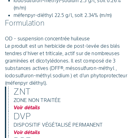
iodosulfuron-méthyl-sodium 2.5 g/l, soit 0.26%
(m/m)
méfenpyr-diéthyl 22.5 g/l, soit 2.34% (m/m)
Formulation
OD - suspension concentrée huileuse
Le produit est un herbicide de post-levée des blés
tendres d'hiver et triticale, actif sur de nombreuses
graminées et dicotylédones. Il est composé de 3
substances actives (DFF®, mésosulfuron-méthyl ,
iodosulfuron-méthyl sodium ) et d'un phytoprotecteur
(méfenpyr diéthyl).
ZNT
ZONE NON TRAITÉE
Voir détails
DVP
DISPOSITIF VÉGÉTALISÉ PERMANENT
Voir détails