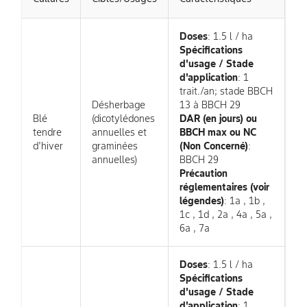
Doses
: 1.5 l / ha
Spécifications
d'usage / Stade
d'application
: 1
trait./an; stade BBCH
Désherbage
13 à BBCH 29
Blé
(dicotylédones
DAR (en jours) ou
tendre
annuelles et
BBCH max ou NC
d'hiver
graminées
(Non Concerné)
:
annuelles)
BBCH 29
Précaution
réglementaires (voir
légendes)
: 1a , 1b ,
1c , 1d , 2a , 4a , 5a ,
6a , 7a
Doses
: 1.5 l / ha
Spécifications
d'usage / Stade
d'application
: 1