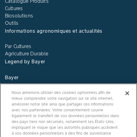
Catalogue Produits
Cultures
Biosolutions
Outils
Informations agronomiques et actualités
Par Cultures
Agriculture Durable
Legend by Bayer
Bayer
Contact
Nous aimerions utiliser des cookies optionnels afin de
mieux comprendre votre navigation sur ce site internet,
Qui sommes nous ?
améliorer notre site ainsi que partager ces informations
avec nos partenaires. Votre consentement couvre
également le transfert de vos données personnelles dans
des pays tiers non sécurisés, notamment les États-Unis,
impliquant le risque que les autorités publiques accèdent
Agro Bayer
à vos données personnelles à des fins de surveillance