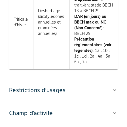
trait./an; stade BBCH
Désherbage
13 à BBCH 29
(dicotylédones
DAR (en jours) ou
Triticale
annuelles et
BBCH max ou NC
d'hiver
graminées
(Non Concerné)
:
annuelles)
BBCH 29
Précaution
réglementaires (voir
légendes)
: 1a , 1b ,
1c , 1d , 2a , 4a , 5a ,
6a , 7a
Restrictions d’usages
Champ d'activité