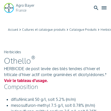
Agro Bayer
search
dehaze
France
Accueil
keyboard_arrow_right
Cultures et catalogue produits
keyboard_arrow_right
Catalogue Produits
keyboard_arrow_right
Herbic
Herbicides
®
Othello
HERBICIDE de post levée des blés tendres d'hiver et
triticale d'hiver actif contre graminées et dicotylédones.*
Voir le tableau d'usage.
Composition
diflufénicanil 50 g/l, soit 5.2% (m/m)
mesosulfuron-methyl 7.5 g/l, soit 0.78% (m/m)