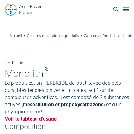
Agro Bayer
search
dehaze
France
Accueil
keyboard_arrow_right
Cultures et catalogue produits
keyboard_arrow_right
Catalogue Produits
keyboard_arrow_right
Herbic
Herbicides
®
Monolith
Le produit est un HERBICIDE de post-levée des blés
durs, blés tendres d'hiver et triticales, actif sur de
nombreuses adventices. Il est composé de 2 substances
actives (
mesosulfuron et propoxycarbazone
) et d'un
phytoprotecteur.*
Voir le tableau d'usage.
Composition