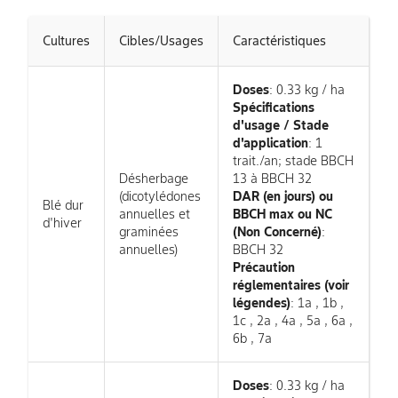
Cultures
Cibles/Usages
Caractéristiques
Doses
: 0.33 kg / ha
Spécifications
d'usage / Stade
d'application
: 1
trait./an; stade BBCH
Désherbage
13 à BBCH 32
(dicotylédones
DAR (en jours) ou
Blé dur
annuelles et
BBCH max ou NC
d'hiver
graminées
(Non Concerné)
:
annuelles)
BBCH 32
Précaution
réglementaires (voir
légendes)
: 1a , 1b ,
1c , 2a , 4a , 5a , 6a ,
6b , 7a
Doses
: 0.33 kg / ha