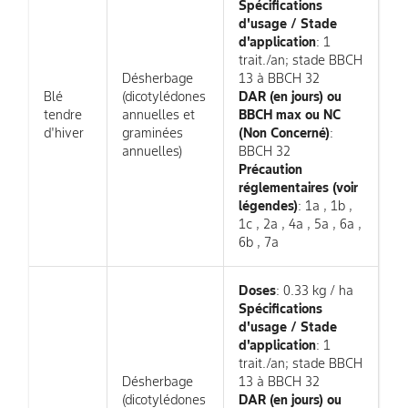
Spécifications
d'usage / Stade
d'application
: 1
trait./an; stade BBCH
Désherbage
13 à BBCH 32
Blé
(dicotylédones
DAR (en jours) ou
tendre
annuelles et
BBCH max ou NC
d'hiver
graminées
(Non Concerné)
:
annuelles)
BBCH 32
Précaution
réglementaires (voir
légendes)
: 1a , 1b ,
1c , 2a , 4a , 5a , 6a ,
6b , 7a
Doses
: 0.33 kg / ha
Spécifications
d'usage / Stade
d'application
: 1
trait./an; stade BBCH
Désherbage
13 à BBCH 32
(dicotylédones
DAR (en jours) ou