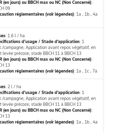
 (en jours) ou BBCH max ou NC (Non Concerné)
:
CH 09
caution réglementaires (voir légendes)
: 1a , 1b , 4a
a
ses
: 1.6 l / ha
cifications d'usage / Stade d'application
: 1
it./campagne; Application avant repos végétatif, en
t levée précoce; stade BBCH 11 à BBCH 13
 (en jours) ou BBCH max ou NC (Non Concerné)
:
CH 13
caution réglementaires (voir légendes)
: 1a , 1c , 7a
ses
: 2 l / ha
cifications d'usage / Stade d'application
: 1
it./campagne; Application avant repos végétatif, en
t levée précoce; stade BBCH 11 à BBCH 13
 (en jours) ou BBCH max ou NC (Non Concerné)
:
CH 13
caution réglementaires (voir légendes)
: 1a , 1b , 4a
a