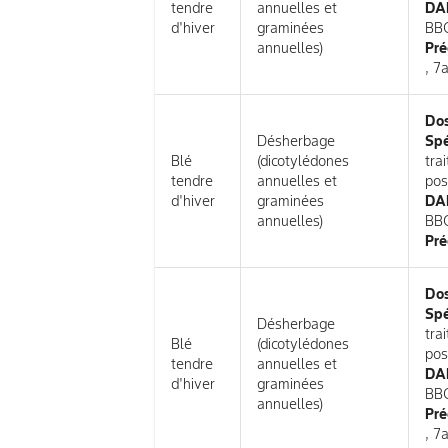
tendre
annuelles et
DAR
d'hiver
graminées
BB
annuelles)
Pré
, 7
Do
Désherbage
Spé
Blé
(dicotylédones
tra
tendre
annuelles et
pos
d'hiver
graminées
DAR
annuelles)
BB
Pré
Do
Spé
Désherbage
tra
Blé
(dicotylédones
pos
tendre
annuelles et
DAR
d'hiver
graminées
BB
annuelles)
Pré
, 7