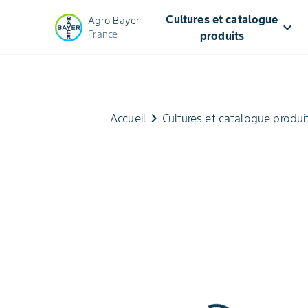
Cultures et catalogue
Agro Bayer
keyboard_arrow_down
France
produits
keyboard_arrow_right
Accueil
Cultures et catalogue produi