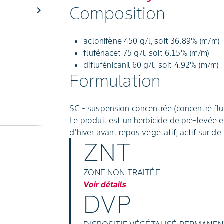
Composition
chevron_right
aclonifène 450 g/l, soit 36.89% (m/m)
flufénacet 75 g/l, soit 6.15% (m/m)
diflufénicanil 60 g/l, soit 4.92% (m/m)
Formulation
SC - suspension concentrée (concentré flui
Le produit est un herbicide de pré-levée e
d'hiver avant repos végétatif, actif sur 
ZNT
ZONE NON TRAITÉE
Voir détails
DVP