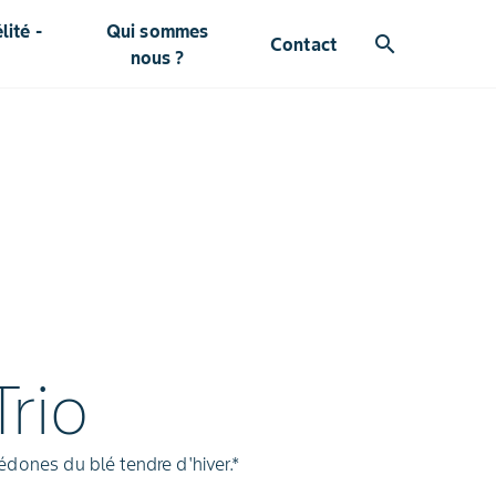
ité -
Qui sommes
search
Contact
nous ?
rio
dones du blé tendre d'hiver.*