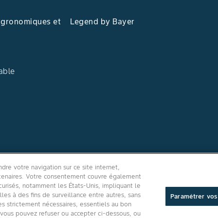
agronomiques et
Legend by Bayer
able
Suivez-nous
re votre navigation sur ce site internet,
artenaires. Votre consentement couvre également
curisés, notamment les États-Unis, impliquant le
es à des fins de surveillance entre autres, sans
Paramétrer vos
kies strictement nécessaires, essentiels au bon
e vous pouvez refuser ou accepter ci-dessous, ou
é site internet
/
Politique de confidentialité applications mobiles
/
Paramétr