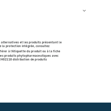
 alternatives et les produits présentant le
 la protection intégrée, consultez
férer à l'étiquette du produit ou à la fiche
z les produits phytopharmaceutiques avec
t RH02118
distribution de produits