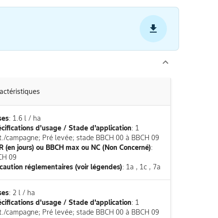
actéristiques
ses
: 1.6 l / ha
cifications d'usage / Stade d'application
: 1
it./campagne; Pré levée; stade BBCH 00 à BBCH 09
 (en jours) ou BBCH max ou NC (Non Concerné)
:
CH 09
caution réglementaires (voir légendes)
: 1a , 1c , 7a
ses
: 2 l / ha
cifications d'usage / Stade d'application
: 1
it./campagne; Pré levée; stade BBCH 00 à BBCH 09