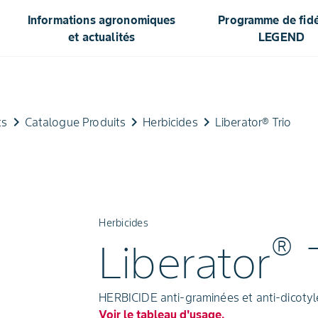
Informations agronomiques
Programme de fidél
et actualités
LEGEND
keyboard_arrow_right
keyboard_arrow_right
keyboard_arrow_right
ts
Catalogue Produits
Herbicides
Liberator® Trio
Herbicides
®
Liberator
T
HERBICIDE anti-graminées et anti-dicotylé
Voir le tableau d'usage.