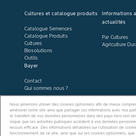
Cultures et catalogue produits
Informations 
actualités
Catalogue Semences
Catalogue Produits
Par Cultures
Cultures
Agriculture Dur
Biosolutions
Outils
Bayer
Contact
Qui sommes nous ?
Nous aimerions utiliser des cookies optionnels afin de mieux comprend
améliorer notre site ainsi que partager ces informations avec nos p
le transfert de vos données personnelles dans des pays tiers non sé
risque que les autorités publiques accèdent à vos données personnell
recours efficace. Des informations détaillées sur l’utilisation de coo
fonctionnement de ce site, ainsi que sur les cookies optionnels, qu
Conditions générales d'utilisation
/
Politique de confidentialit