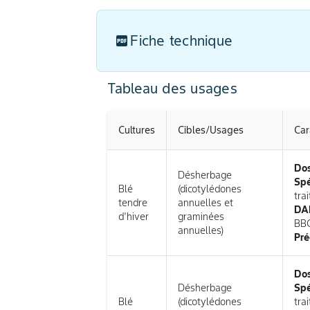
Fiche technique
Tableau des usages
Cultures
Cibles/Usages
Car
Do
Désherbage
Spé
Blé
(dicotylédones
tra
tendre
annuelles et
DAR
d'hiver
graminées
BB
annuelles)
Pré
Do
Désherbage
Spé
Blé
(dicotylédones
tra