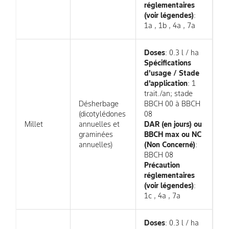
réglementaires
(voir légendes)
:
1a , 1b , 4a , 7a
Doses
: 0.3 l / ha
Spécifications
d'usage / Stade
d'application
: 1
trait./an; stade
Désherbage
BBCH 00 à BBCH
(dicotylédones
08
Millet
annuelles et
DAR (en jours) ou
graminées
BBCH max ou NC
annuelles)
(Non Concerné)
:
BBCH 08
Précaution
réglementaires
(voir légendes)
:
1c , 4a , 7a
Doses
: 0.3 l / ha