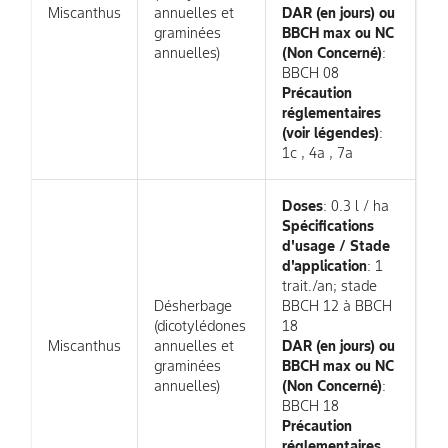
Miscanthus
annuelles et
DAR (en jours) ou
graminées
BBCH max ou NC
annuelles)
(Non Concerné)
:
BBCH 08
Précaution
réglementaires
(voir légendes)
:
1c , 4a , 7a
Doses
: 0.3 l / ha
Spécifications
d'usage / Stade
d'application
: 1
trait./an; stade
Désherbage
BBCH 12 à BBCH
(dicotylédones
18
Miscanthus
annuelles et
DAR (en jours) ou
graminées
BBCH max ou NC
annuelles)
(Non Concerné)
:
BBCH 18
Précaution
réglementaires