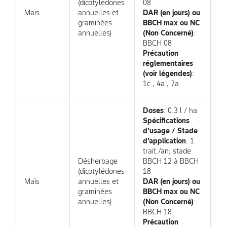
(dicotylédones
08
Maïs
annuelles et
DAR (en jours) ou
graminées
BBCH max ou NC
annuelles)
(Non Concerné)
:
BBCH 08
Précaution
réglementaires
(voir légendes)
:
1c , 4a , 7a
Doses
: 0.3 l / ha
Spécifications
d'usage / Stade
d'application
: 1
trait./an; stade
Désherbage
BBCH 12 à BBCH
(dicotylédones
18
Maïs
annuelles et
DAR (en jours) ou
graminées
BBCH max ou NC
annuelles)
(Non Concerné)
:
BBCH 18
Précaution