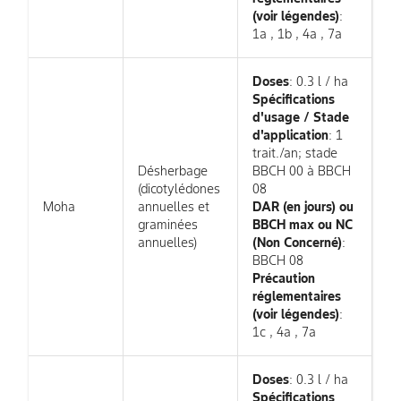
(voir légendes)
:
1a , 1b , 4a , 7a
Doses
: 0.3 l / ha
Spécifications
d'usage / Stade
d'application
: 1
trait./an; stade
Désherbage
BBCH 00 à BBCH
(dicotylédones
08
Moha
annuelles et
DAR (en jours) ou
graminées
BBCH max ou NC
annuelles)
(Non Concerné)
:
BBCH 08
Précaution
réglementaires
(voir légendes)
:
1c , 4a , 7a
Doses
: 0.3 l / ha
Spécifications