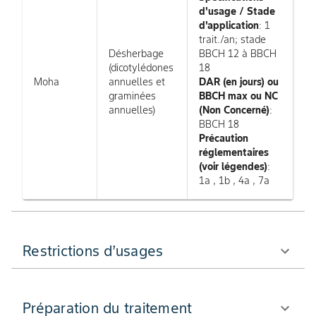
d'usage / Stade
d'application
: 1
trait./an; stade
Désherbage
BBCH 12 à BBCH
(dicotylédones
18
Moha
annuelles et
DAR (en jours) ou
graminées
BBCH max ou NC
annuelles)
(Non Concerné)
:
BBCH 18
Précaution
réglementaires
(voir légendes)
:
1a , 1b , 4a , 7a
Restrictions d’usages
Préparation du traitement