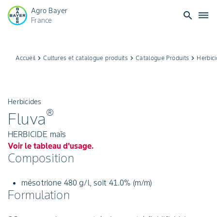
Agro Bayer
search
dehaze
France
Accueil
keyboard_arrow_right
Cultures et catalogue produits
keyboard_arrow_right
Catalogue Produits
keyboard_arrow_right
Herbic
Herbicides
®
Fluva
HERBICIDE maïs
Voir le tableau d'usage.
Composition
mésotrione 480 g/l, soit 41.0% (m/m)
Formulation