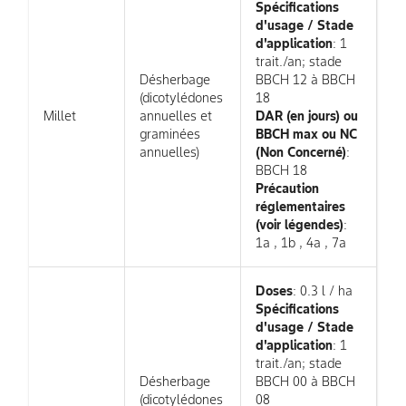
Spécifications
d'usage / Stade
d'application
: 1
trait./an; stade
Désherbage
BBCH 12 à BBCH
(dicotylédones
18
Millet
annuelles et
DAR (en jours) ou
graminées
BBCH max ou NC
annuelles)
(Non Concerné)
:
BBCH 18
Précaution
réglementaires
(voir légendes)
:
1a , 1b , 4a , 7a
Doses
: 0.3 l / ha
Spécifications
d'usage / Stade
d'application
: 1
trait./an; stade
Désherbage
BBCH 00 à BBCH
(dicotylédones
08