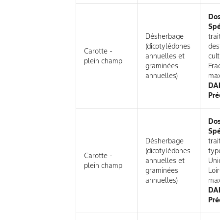
Do
Spé
Désherbage
tra
(dicotylédones
des
Carotte -
annuelles et
cul
plein champ
graminées
Fra
annuelles)
max
DAR
Pré
Do
Spé
Désherbage
tra
(dicotylédones
typ
Carotte -
annuelles et
Uni
plein champ
graminées
Loi
annuelles)
max
DAR
Pré