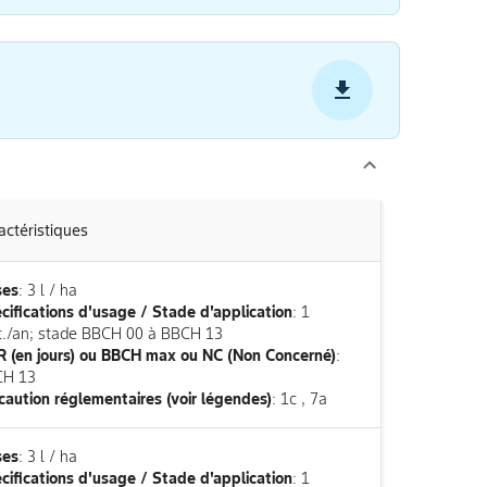
actéristiques
ses
: 3 l / ha
cifications d'usage / Stade d'application
: 1
it./an; stade BBCH 00 à BBCH 13
 (en jours) ou BBCH max ou NC (Non Concerné)
:
CH 13
caution réglementaires (voir légendes)
: 1c , 7a
ses
: 3 l / ha
cifications d'usage / Stade d'application
: 1