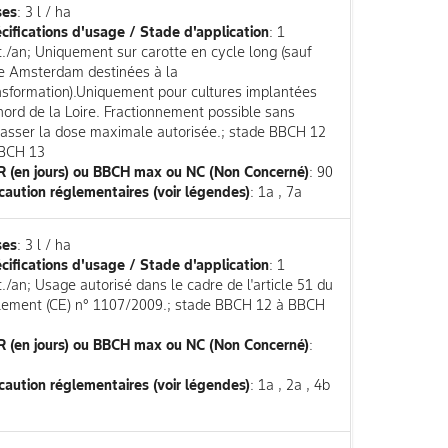
ses
: 3 l / ha
cifications d'usage / Stade d'application
: 1
it./an; Uniquement sur carotte en cycle long (sauf
e Amsterdam destinées à la
nsformation).Uniquement pour cultures implantées
nord de la Loire. Fractionnement possible sans
asser la dose maximale autorisée.; stade BBCH 12
BCH 13
 (en jours) ou BBCH max ou NC (Non Concerné)
: 90
caution réglementaires (voir légendes)
: 1a , 7a
ses
: 3 l / ha
cifications d'usage / Stade d'application
: 1
it./an; Usage autorisé dans le cadre de l'article 51 du
lement (CE) n° 1107/2009.; stade BBCH 12 à BBCH
 (en jours) ou BBCH max ou NC (Non Concerné)
:
0
caution réglementaires (voir légendes)
: 1a , 2a , 4b
a