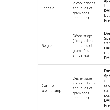
Spé
(dicotylédones
tra
Triticale
annuelles et
DAR
graminées
BB
annuelles)
Pré
Do
Désherbage
Spé
(dicotylédones
tra
Seigle
annuelles et
DAR
graminées
BB
annuelles)
Pré
Do
Spé
Désherbage
tra
(dicotylédones
Carotte -
des
annuelles et
plein champ
cul
graminées
pos
annuelles)
DAR
Pré