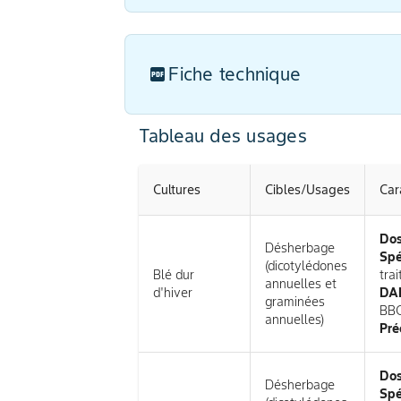
Fiche technique
Tableau des usages
Cultures
Cibles/Usages
Car
Do
Désherbage
Spé
(dicotylédones
Blé dur
tra
annuelles et
d'hiver
DAR
graminées
BB
annuelles)
Pré
Do
Désherbage
Spé