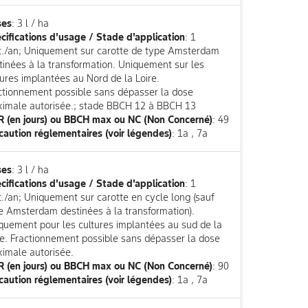
ses
: 3 l / ha
cifications d'usage / Stade d'application
: 1
it./an; Uniquement sur carotte de type Amsterdam
tinées à la transformation. Uniquement sur les
tures implantées au Nord de la Loire.
ctionnement possible sans dépasser la dose
imale autorisée.; stade BBCH 12 à BBCH 13
 (en jours) ou BBCH max ou NC (Non Concerné)
: 49
caution réglementaires (voir légendes)
: 1a , 7a
ses
: 3 l / ha
cifications d'usage / Stade d'application
: 1
it./an; Uniquement sur carotte en cycle long (sauf
e Amsterdam destinées à la transformation).
quement pour les cultures implantées au sud de la
re. Fractionnement possible sans dépasser la dose
imale autorisée.
 (en jours) ou BBCH max ou NC (Non Concerné)
: 90
caution réglementaires (voir légendes)
: 1a , 7a