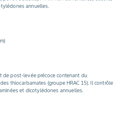
otylédones annuelles.
/m)
 et de post-levée précoce contenant du
e des thiocarbamates (groupe HRAC 15). Il contrôle
minées et dicotylédones annuelles.