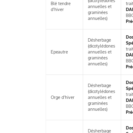
(dicotylédones
Blé tendre
tra
annuelles et
d'hiver
DAR
graminées
BB
annuelles)
Pré
Do
Désherbage
Spé
(dicotylédones
tra
Epeautre
annuelles et
DAR
graminées
BB
annuelles)
Pré
Do
Désherbage
Spé
(dicotylédones
tra
Orge d'hiver
annuelles et
DAR
graminées
BB
annuelles)
Pré
Do
Désherbage