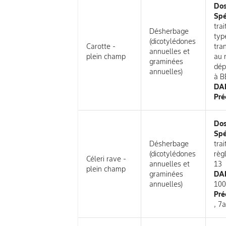
Do
Spé
tra
Désherbage
typ
(dicotylédones
Carotte -
tra
annuelles et
plein champ
au 
graminées
dép
annuelles)
à B
DAR
Pré
Do
Spé
Désherbage
tra
(dicotylédones
règ
Céleri rave -
annuelles et
13
plein champ
graminées
DAR
annuelles)
10
Pré
, 7