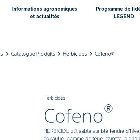
Informations agronomiques
Programme de fidél
et actualités
LEGEND
keyboard_arrow_right
keyboard_arrow_right
keyboard_arrow_right
ts
Catalogue Produits
Herbicides
Cofeno®
Herbicides
®
Cofeno
HERBICIDE utilisable sur blé tendre d'hiver, 
épeautre, pomme de terre, carotte, oignon