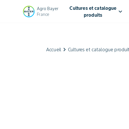
Cultures et catalogue
Agro Bayer
keyboard_arrow_down
France
produits
keyboard_arrow_right
Accueil
Cultures et catalogue produi