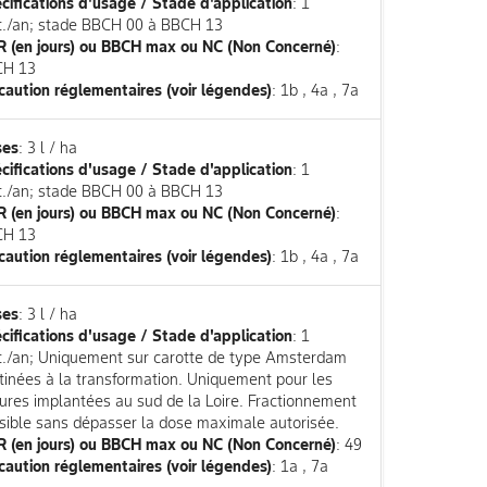
cifications d'usage / Stade d'application
: 1
it./an; stade BBCH 00 à BBCH 13
 (en jours) ou BBCH max ou NC (Non Concerné)
:
CH 13
caution réglementaires (voir légendes)
: 1b , 4a , 7a
ses
: 3 l / ha
cifications d'usage / Stade d'application
: 1
it./an; stade BBCH 00 à BBCH 13
 (en jours) ou BBCH max ou NC (Non Concerné)
:
CH 13
caution réglementaires (voir légendes)
: 1b , 4a , 7a
ses
: 3 l / ha
cifications d'usage / Stade d'application
: 1
it./an; Uniquement sur carotte de type Amsterdam
tinées à la transformation. Uniquement pour les
tures implantées au sud de la Loire. Fractionnement
sible sans dépasser la dose maximale autorisée.
 (en jours) ou BBCH max ou NC (Non Concerné)
: 49
caution réglementaires (voir légendes)
: 1a , 7a