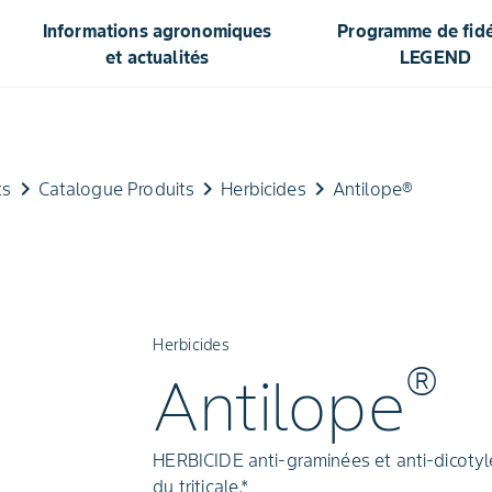
Informations agronomiques
Programme de fidél
et actualités
LEGEND
keyboard_arrow_right
keyboard_arrow_right
keyboard_arrow_right
ts
Catalogue Produits
Herbicides
Antilope®
Herbicides
®
Antilope
HERBICIDE anti-graminées et anti-dicotyléd
du triticale.*