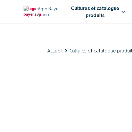
Cultures et catalogue
Agro Bayer
keyboard_arrow_down
France
produits
keyboard_arrow_right
Accueil
Cultures et catalogue produi