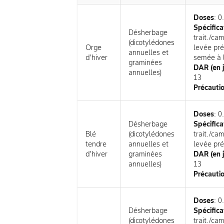
Doses
: 0
Spécifica
Désherbage
trait./ca
(dicotylédones
Orge
levée pré
annuelles et
d'hiver
semée à 
graminées
DAR (en 
annuelles)
13
Précautio
Doses
: 0
Désherbage
Spécifica
Blé
(dicotylédones
trait./ca
tendre
annuelles et
levée pr
d'hiver
graminées
DAR (en 
annuelles)
13
Précautio
Doses
: 0
Désherbage
Spécifica
(dicotylédones
trait./ca