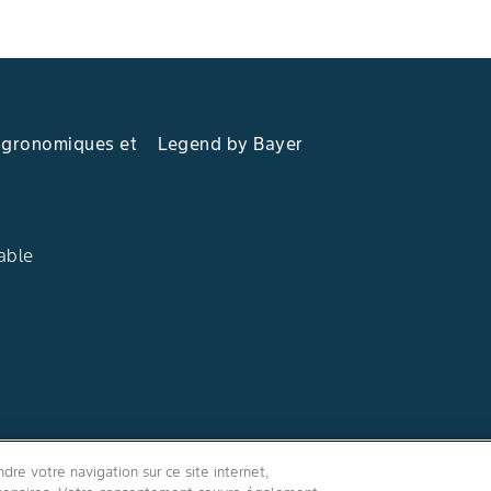
agronomiques et
Legend by Bayer
able
Suivez-nous
re votre navigation sur ce site internet,