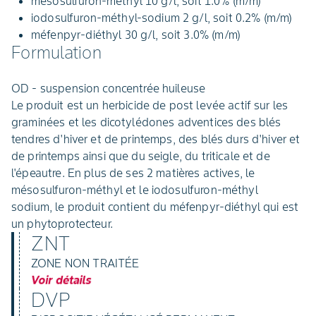
mesosulfuron-methyl 10 g/l, soit 1.0% (m/m)
iodosulfuron-méthyl-sodium 2 g/l, soit 0.2% (m/m)
méfenpyr-diéthyl 30 g/l, soit 3.0% (m/m)
Formulation
OD - suspension concentrée huileuse
Le produit est un herbicide de post levée actif sur les
graminées et les dicotylédones adventices des blés
tendres d'hiver et de printemps, des blés durs d'hiver et
de printemps ainsi que du seigle, du triticale et de
l'épeautre. En plus de ses 2 matières actives, le
mésosulfuron-méthyl et le iodosulfuron-méthyl
sodium, le produit contient du méfenpyr-diéthyl qui est
un phytoprotecteur.
ZNT
ZONE NON TRAITÉE
Voir détails
DVP