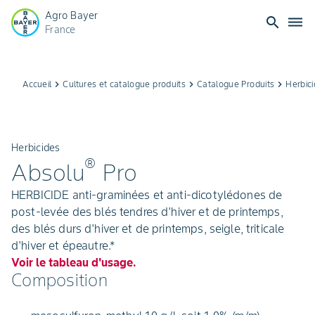
Agro Bayer
search
dehaze
France
Accueil
keyboard_arrow_right
Cultures et catalogue produits
keyboard_arrow_right
Catalogue Produits
keyboard_arrow_right
Herbic
Herbicides
®
Absolu
Pro
HERBICIDE anti-graminées et anti-dicotylédones de
post-levée des blés tendres d'hiver et de printemps,
des blés durs d'hiver et de printemps, seigle, triticale
d'hiver et épeautre.*
Voir le tableau d'usage.
Composition