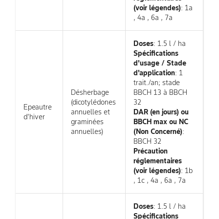
(voir légendes)
: 1a
, 4a , 6a , 7a
Doses
: 1.5 l / ha
Spécifications
d'usage / Stade
d'application
: 1
trait./an; stade
Désherbage
BBCH 13 à BBCH
(dicotylédones
32
Epeautre
annuelles et
DAR (en jours) ou
d'hiver
graminées
BBCH max ou NC
annuelles)
(Non Concerné)
:
BBCH 32
Précaution
réglementaires
(voir légendes)
: 1b
, 1c , 4a , 6a , 7a
Doses
: 1.5 l / ha
Spécifications