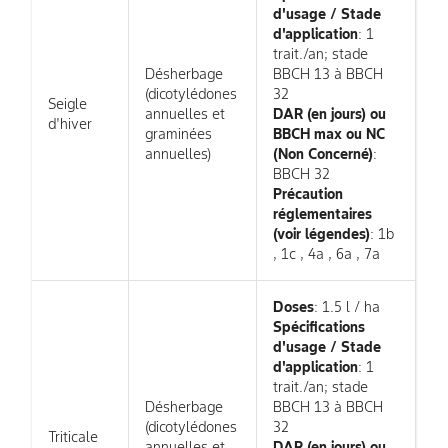
d'usage / Stade
d'application
: 1
trait./an; stade
Désherbage
BBCH 13 à BBCH
(dicotylédones
32
Seigle
annuelles et
DAR (en jours) ou
d'hiver
graminées
BBCH max ou NC
annuelles)
(Non Concerné)
:
BBCH 32
Précaution
réglementaires
(voir légendes)
: 1b
, 1c , 4a , 6a , 7a
Doses
: 1.5 l / ha
Spécifications
d'usage / Stade
d'application
: 1
trait./an; stade
Désherbage
BBCH 13 à BBCH
(dicotylédones
32
Triticale
annuelles et
DAR (en jours) ou