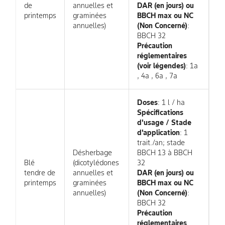
de
annuelles et
DAR (en jours) ou
printemps
graminées
BBCH max ou NC
annuelles)
(Non Concerné)
:
BBCH 32
Précaution
réglementaires
(voir légendes)
: 1a
, 4a , 6a , 7a
Doses
: 1 l / ha
Spécifications
d'usage / Stade
d'application
: 1
trait./an; stade
Désherbage
BBCH 13 à BBCH
Blé
(dicotylédones
32
tendre de
annuelles et
DAR (en jours) ou
printemps
graminées
BBCH max ou NC
annuelles)
(Non Concerné)
:
BBCH 32
Précaution
réglementaires