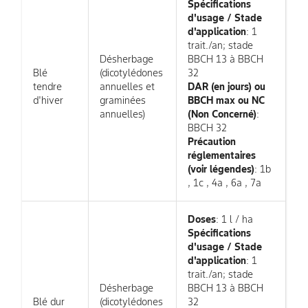
Spécifications
d'usage / Stade
d'application
: 1
trait./an; stade
Désherbage
BBCH 13 à BBCH
Blé
(dicotylédones
32
tendre
annuelles et
DAR (en jours) ou
d'hiver
graminées
BBCH max ou NC
annuelles)
(Non Concerné)
:
BBCH 32
Précaution
réglementaires
(voir légendes)
: 1b
, 1c , 4a , 6a , 7a
Doses
: 1 l / ha
Spécifications
d'usage / Stade
d'application
: 1
trait./an; stade
Désherbage
BBCH 13 à BBCH
Blé dur
(dicotylédones
32