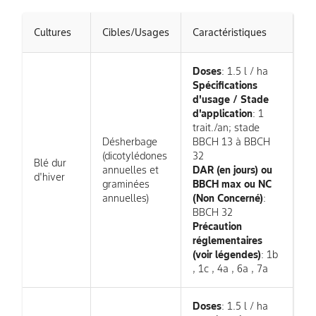
Cultures
Cibles/Usages
Caractéristiques
Doses
: 1.5 l / ha
Spécifications
d'usage / Stade
d'application
: 1
trait./an; stade
Désherbage
BBCH 13 à BBCH
(dicotylédones
32
Blé dur
annuelles et
DAR (en jours) ou
d'hiver
graminées
BBCH max ou NC
annuelles)
(Non Concerné)
:
BBCH 32
Précaution
réglementaires
(voir légendes)
: 1b
, 1c , 4a , 6a , 7a
Doses
: 1.5 l / ha