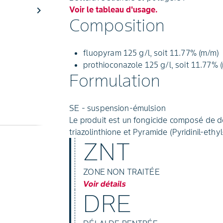
chevron_right
Voir le tableau d'usage.
Composition
fluopyram 125 g/l, soit 11.77% (m/m)
prothioconazole 125 g/l, soit 11.77% 
Formulation
SE - suspension-émulsion
Le produit est un fongicide composé de d
triazolinthione et Pyramide (Pyridinil-eth
ZNT
ZONE NON TRAITÉE
Voir détails
DRE