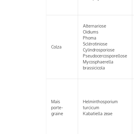
Alternariose
Oïdiums
Phoma
Sclérotiniose
Colza
Cylindrosporiose
Pseudocercosporellose
Mycosphaerella
brassicicola
Maïs
Helminthosporium
porte-
turcicum
graine
Kabatiella zeae