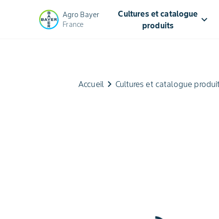
Cultures et catalogue
Agro Bayer
keyboard_arrow_down
France
produits
keyboard_arrow_right
Accueil
Cultures et catalogue produi