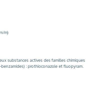
(m/m)
eux substances actives des familles chimiques
yl-benzamides) : prothioconazole et fluopyram.