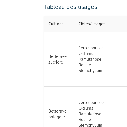
Tableau des usages
Cultures
Cibles/Usages
Cercosporiose
Oïdiums
Betterave
Ramulariose
sucrière
Rouille
Stemphylium
Cercosporiose
Oïdiums
Betterave
Ramulariose
potagère
Rouille
Stemphylium