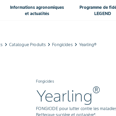
Informations agronomiques
Programme de fidél
et actualités
LEGEND
keyboard_arrow_right
keyboard_arrow_right
keyboard_arrow_right
ts
Catalogue Produits
Fongicides
Yearling®
Fongicides
®
Yearling
FONGICIDE pour lutter contre les maladies
Betterave sucrière et potagère*.