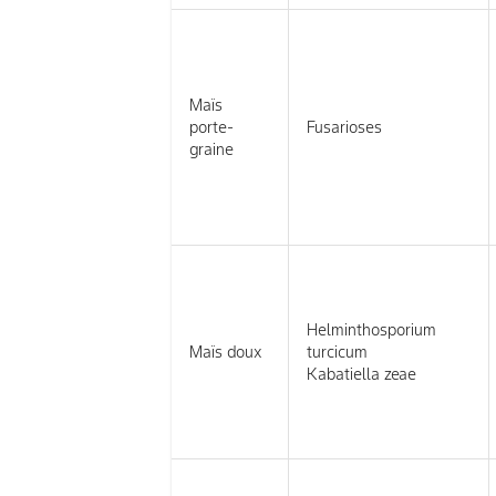
Maïs
porte-
Fusarioses
graine
Helminthosporium
Maïs doux
turcicum
Kabatiella zeae