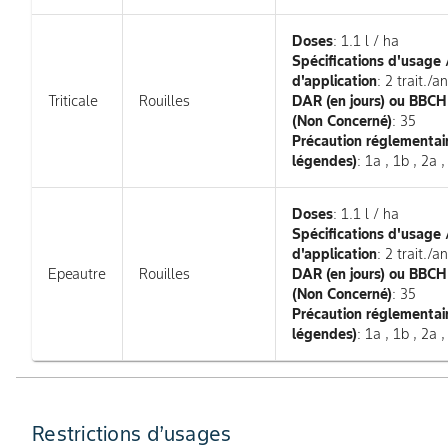
Doses
: 1.1 l / ha
Spécifications d'usage
d'application
: 2 trait./an
Triticale
Rouilles
DAR (en jours) ou BBC
(Non Concerné)
: 35
Précaution réglementair
légendes)
: 1a , 1b , 2a ,
Doses
: 1.1 l / ha
Spécifications d'usage
d'application
: 2 trait./an
Epeautre
Rouilles
DAR (en jours) ou BBC
(Non Concerné)
: 35
Précaution réglementair
légendes)
: 1a , 1b , 2a ,
Restrictions d’usages