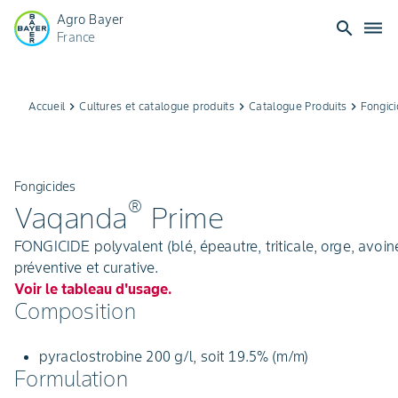
Agro Bayer
search
dehaze
France
Accueil
keyboard_arrow_right
Cultures et catalogue produits
keyboard_arrow_right
Catalogue Produits
keyboard_arrow_right
Fongic
Fongicides
®
Vaqanda
Prime
FONGICIDE polyvalent (blé, épeautre, triticale, orge, avoine
préventive et curative.
Voir le tableau d'usage.
Composition
pyraclostrobine 200 g/l, soit 19.5% (m/m)
Formulation