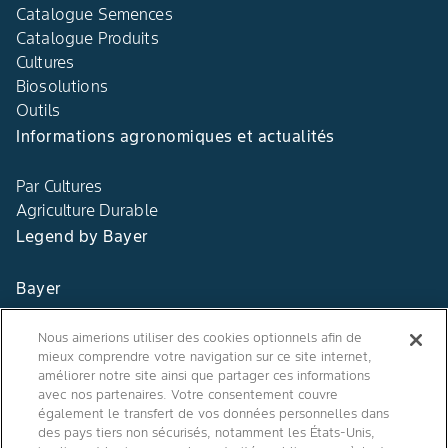
Catalogue Semences
Catalogue Produits
Cultures
Biosolutions
Outils
Informations agronomiques et actualités
Par Cultures
Agriculture Durable
Legend by Bayer
Bayer
Contact
Nous aimerions utiliser des cookies optionnels afin de
mieux comprendre votre navigation sur ce site internet,
Qui sommes nous ?
améliorer notre site ainsi que partager ces informations
avec nos partenaires. Votre consentement couvre
également le transfert de vos données personnelles dans
des pays tiers non sécurisés, notamment les États-Unis,