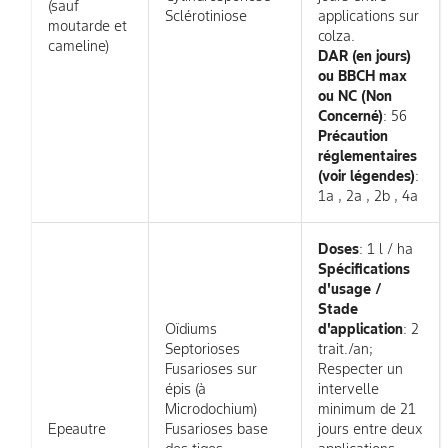
(sauf
Sclérotiniose
applications sur
moutarde et
colza.
cameline)
DAR (en jours)
ou BBCH max
ou NC (Non
Concerné)
: 56
Précaution
réglementaires
(voir légendes)
:
1a , 2a , 2b , 4a
Doses
: 1 l / ha
Spécifications
d'usage /
Stade
Oïdiums
d'application
: 2
Septorioses
trait./an;
Fusarioses sur
Respecter un
épis (à
intervelle
Microdochium)
minimum de 21
Epeautre
Fusarioses base
jours entre deux