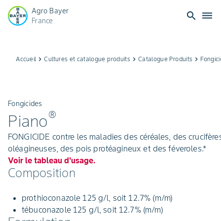
Agro Bayer
search
dehaze
France
Accueil
keyboard_arrow_right
Cultures et catalogue produits
keyboard_arrow_right
Catalogue Produits
keyboard_arrow_right
Fongic
Fongicides
®
Piano
FONGICIDE contre les maladies des céréales, des crucifère
oléagineuses, des pois protéagineux et des féveroles.*
Voir le tableau d'usage.
Composition
prothioconazole 125 g/l, soit 12.7% (m/m)
tébuconazole 125 g/l, soit 12.7% (m/m)