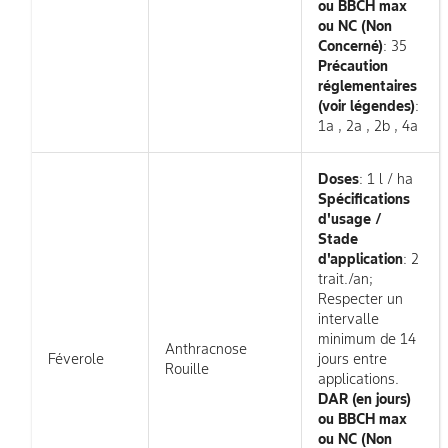
ou BBCH max
ou NC (Non
Concerné)
: 35
Précaution
réglementaires
(voir légendes)
:
1a , 2a , 2b , 4a
Doses
: 1 l / ha
Spécifications
d'usage /
Stade
d'application
: 2
trait./an;
Respecter un
intervalle
minimum de 14
Anthracnose
Féverole
jours entre
Rouille
applications.
DAR (en jours)
ou BBCH max
ou NC (Non