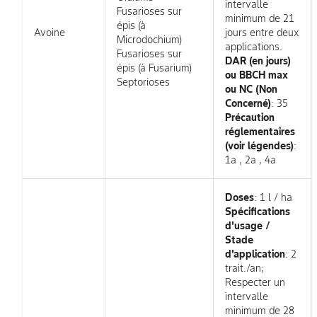
intervalle
Fusarioses sur
minimum de 21
épis (à
Avoine
jours entre deux
Microdochium)
applications.
Fusarioses sur
DAR (en jours)
épis (à Fusarium)
ou BBCH max
Septorioses
ou NC (Non
Concerné)
: 35
Précaution
réglementaires
(voir légendes)
:
1a , 2a , 4a
Doses
: 1 l / ha
Spécifications
d'usage /
Stade
d'application
: 2
trait./an;
Respecter un
intervalle
minimum de 28