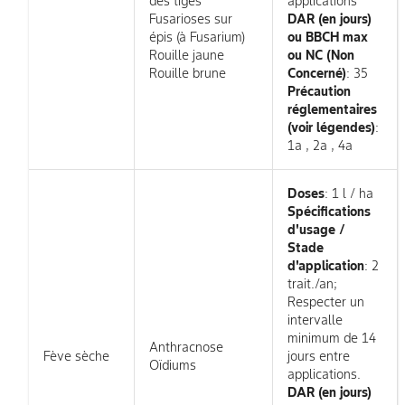
des tiges
applications
Fusarioses sur
DAR (en jours)
épis (à Fusarium)
ou BBCH max
Rouille jaune
ou NC (Non
Rouille brune
Concerné)
: 35
Précaution
réglementaires
(voir légendes)
:
1a , 2a , 4a
Doses
: 1 l / ha
Spécifications
d'usage /
Stade
d'application
: 2
trait./an;
Respecter un
intervalle
minimum de 14
Anthracnose
Fève sèche
jours entre
Oïdiums
applications.
DAR (en jours)