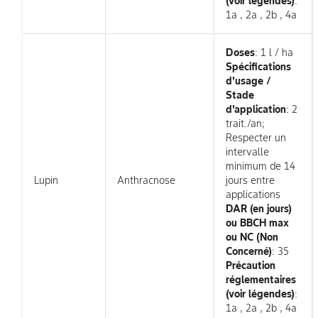
(voir légendes)
:
1a , 2a , 2b , 4a
Doses
: 1 l / ha
Spécifications
d'usage /
Stade
d'application
: 2
trait./an;
Respecter un
intervalle
minimum de 14
Lupin
Anthracnose
jours entre
applications
DAR (en jours)
ou BBCH max
ou NC (Non
Concerné)
: 35
Précaution
réglementaires
(voir légendes)
:
1a , 2a , 2b , 4a