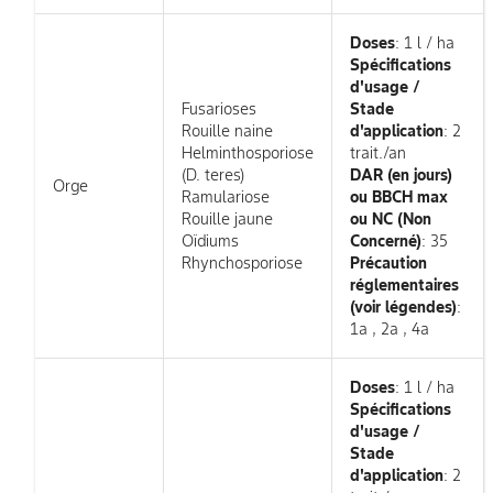
Doses
: 1 l / ha
Spécifications
d'usage /
Fusarioses
Stade
Rouille naine
d'application
: 2
Helminthosporiose
trait./an
(D. teres)
DAR (en jours)
Orge
Ramulariose
ou BBCH max
Rouille jaune
ou NC (Non
Oïdiums
Concerné)
: 35
Rhynchosporiose
Précaution
réglementaires
(voir légendes)
:
1a , 2a , 4a
Doses
: 1 l / ha
Spécifications
d'usage /
Stade
d'application
: 2