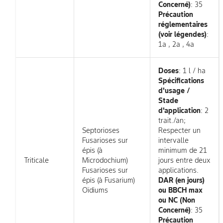
Concerné)
: 35
Précaution
réglementaires
(voir légendes)
:
1a , 2a , 4a
Doses
: 1 l / ha
Spécifications
d'usage /
Stade
d'application
: 2
trait./an;
Septorioses
Respecter un
Fusarioses sur
intervalle
épis (à
minimum de 21
Triticale
Microdochium)
jours entre deux
Fusarioses sur
applications.
épis (à Fusarium)
DAR (en jours)
Oïdiums
ou BBCH max
ou NC (Non
Concerné)
: 35
Précaution