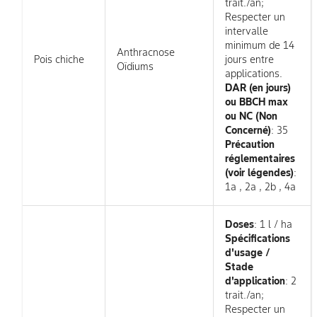
trait./an;
Respecter un
intervalle
minimum de 14
Anthracnose
Pois chiche
jours entre
Oïdiums
applications.
DAR (en jours)
ou BBCH max
ou NC (Non
Concerné)
: 35
Précaution
réglementaires
(voir légendes)
:
1a , 2a , 2b , 4a
Doses
: 1 l / ha
Spécifications
d'usage /
Stade
d'application
: 2
trait./an;
Respecter un