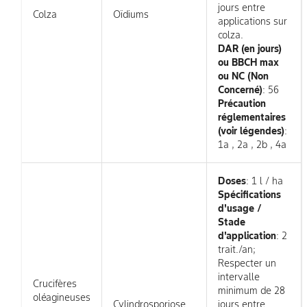
jours entre
Colza
Oïdiums
applications sur
colza.
DAR (en jours)
ou BBCH max
ou NC (Non
Concerné)
: 56
Précaution
réglementaires
(voir légendes)
:
1a , 2a , 2b , 4a
Doses
: 1 l / ha
Spécifications
d'usage /
Stade
d'application
: 2
trait./an;
Respecter un
intervalle
Crucifères
minimum de 28
oléagineuses
Cylindrosporiose
jours entre