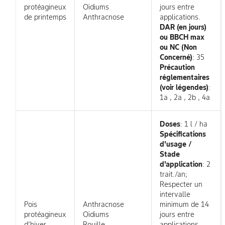
protéagineux
Oïdiums
jours entre
de printemps
Anthracnose
applications.
DAR (en jours)
ou BBCH max
ou NC (Non
Concerné)
: 35
Précaution
réglementaires
(voir légendes)
:
1a , 2a , 2b , 4a
Doses
: 1 l / ha
Spécifications
d'usage /
Stade
d'application
: 2
trait./an;
Respecter un
intervalle
Pois
Anthracnose
minimum de 14
protéagineux
Oïdiums
jours entre
d'hiver
Rouille
applications.