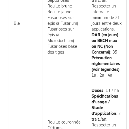
Septorioses
trait./an;
Rouille brune
Respecter un
Rouille jaune
intervalle
Fusarioses sur
minimum de 21
Blé
épis (à Fusarium)
jours entre deux
Fusarioses sur
applications.
épis (à
DAR (en jours)
Microdochium)
ou BBCH max
Fusarioses base
ou NC (Non
des tiges
Concerné)
: 35
Précaution
réglementaires
(voir légendes)
:
1a , 2a , 4a
Doses
: 1 l / ha
Spécifications
d'usage /
Stade
d'application
: 2
trait./an;
Rouille couronnée
Respecter un
Oïdiums