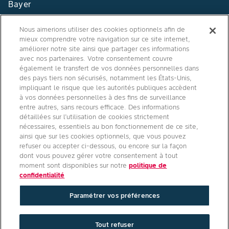
Bayer
Contact
Nous aimerions utiliser des cookies optionnels afin de
mieux comprendre votre navigation sur ce site internet,
Qui sommes nous ?
améliorer notre site ainsi que partager ces informations
avec nos partenaires. Votre consentement couvre
également le transfert de vos données personnelles dans
des pays tiers non sécurisés, notamment les États-Unis,
impliquant le risque que les autorités publiques accèdent
Agro Bayer
à vos données personnelles à des fins de surveillance
entre autres, sans recours efficace. Des informations
France
détaillées sur l’utilisation de cookies strictement
nécessaires, essentiels au bon fonctionnement de ce site,
ainsi que sur les cookies optionnels, que vous pouvez
refuser ou accepter ci-dessous, ou encore sur la façon
Suivez-nous
dont vous pouvez gérer votre consentement à tout
moment sont disponibles sur notre
politique de
confidentialité
Paramétrer vos préférences
Conditions générales d'utilisation
/
Politique de confidentialité site
Tout refuser
internet
/
Politique de confidentialité applications mobiles
/