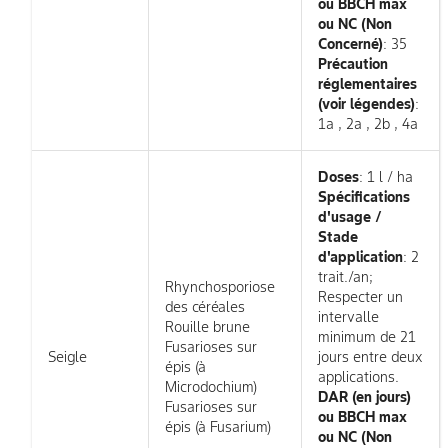
ou BBCH max
ou NC (Non
Concerné)
: 35
Précaution
réglementaires
(voir légendes)
:
1a , 2a , 2b , 4a
Doses
: 1 l / ha
Spécifications
d'usage /
Stade
d'application
: 2
trait./an;
Rhynchosporiose
Respecter un
des céréales
intervalle
Rouille brune
minimum de 21
Fusarioses sur
Seigle
jours entre deux
épis (à
applications.
Microdochium)
DAR (en jours)
Fusarioses sur
ou BBCH max
épis (à Fusarium)
ou NC (Non