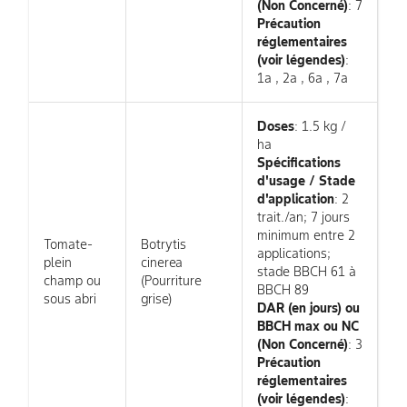
(Non Concerné)
: 7
Précaution
réglementaires
(voir légendes)
:
1a , 2a , 6a , 7a
Doses
: 1.5 kg /
ha
Spécifications
d'usage / Stade
d'application
: 2
trait./an; 7 jours
minimum entre 2
Tomate-
Botrytis
applications;
plein
cinerea
stade BBCH 61 à
champ ou
(Pourriture
BBCH 89
sous abri
grise)
DAR (en jours) ou
BBCH max ou NC
(Non Concerné)
: 3
Précaution
réglementaires
(voir légendes)
: