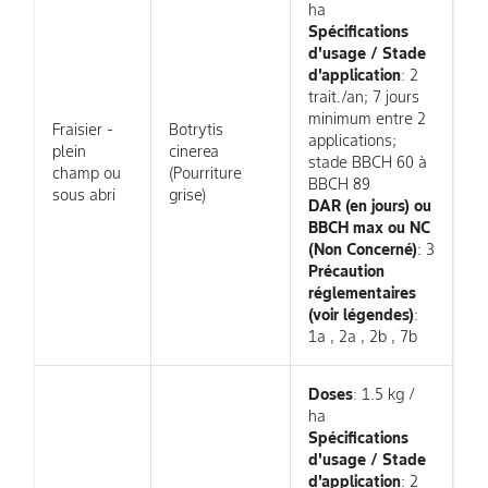
ha
Spécifications
d'usage / Stade
d'application
: 2
trait./an; 7 jours
minimum entre 2
Fraisier -
Botrytis
applications;
plein
cinerea
stade BBCH 60 à
champ ou
(Pourriture
BBCH 89
sous abri
grise)
DAR (en jours) ou
BBCH max ou NC
(Non Concerné)
: 3
Précaution
réglementaires
(voir légendes)
:
1a , 2a , 2b , 7b
Doses
: 1.5 kg /
ha
Spécifications
d'usage / Stade
d'application
: 2