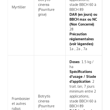
cinerea
stade BBCH 60 à
Myrtillier
(Pourriture
BBCH 89
grise)
DAR (en jours) ou
BBCH max ou NC
(Non Concerné)
:
28
Précaution
réglementaires
(voir légendes)
:
1a , 2a , 7a
Doses
: 1.5 kg /
ha
Spécifications
d'usage / Stade
d'application
: 2
trait./an; 7 jours
minimum entre 2
Botrytis
applications;
Framboisier
cinerea
stade BBCH 60 à
et autres
(Pourriture
BBCH 89
rubus