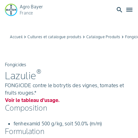
Agro Bayer
search
dehaze
France
Accueil
keyboard_arrow_right
Cultures et catalogue produits
keyboard_arrow_right
Catalogue Produits
keyboard_arrow_right
Fongic
Fongicides
®
Lazulie
FONGICIDE contre le botrytis des vignes, tomates et
fruits rouges.*
Voir le tableau d'usage.
Composition
fenhexamid 500 g/kg, soit 50.0% (m/m)
Formulation