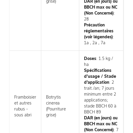
grise)
DAR (en jours) ou
BBCH max ou NC
(Non Concerné)
:
28
Précaution
réglementaires
(voir légendes)
:
1a , 2a , 7a
Doses
: 1.5 kg /
ha
Spécifications
d'usage / Stade
d'application
: 2
trait./an; 7 jours
minimum entre 2
Framboisier
Botrytis
applications;
et autres
cinerea
stade BBCH 60 à
rubus -
(Pourriture
BBCH 89
sous abri
grise)
DAR (en jours) ou
BBCH max ou NC
(Non Concerné)
: 7