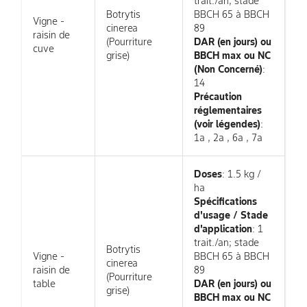
trait./an; stade
Botrytis
BBCH 65 à BBCH
Vigne -
cinerea
89
raisin de
(Pourriture
DAR (en jours) ou
cuve
grise)
BBCH max ou NC
(Non Concerné)
:
14
Précaution
réglementaires
(voir légendes)
:
1a , 2a , 6a , 7a
Doses
: 1.5 kg /
ha
Spécifications
d'usage / Stade
d'application
: 1
trait./an; stade
Botrytis
Vigne -
BBCH 65 à BBCH
cinerea
raisin de
89
(Pourriture
table
DAR (en jours) ou
grise)
BBCH max ou NC