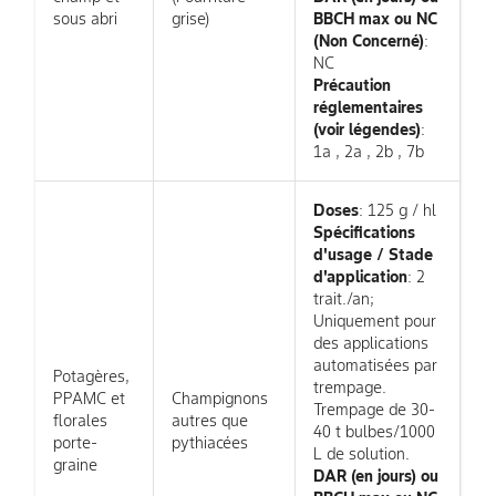
sous abri
grise)
BBCH max ou NC
(Non Concerné)
:
NC
Précaution
réglementaires
(voir légendes)
:
1a , 2a , 2b , 7b
Doses
: 125 g / hl
Spécifications
d'usage / Stade
d'application
: 2
trait./an;
Uniquement pour
des applications
automatisées par
Potagères,
trempage.
PPAMC et
Champignons
Trempage de 30-
florales
autres que
40 t bulbes/1000
porte-
pythiacées
L de solution.
graine
DAR (en jours) ou