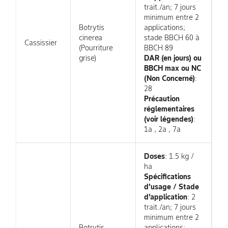
trait./an; 7 jours
minimum entre 2
Botrytis
applications;
cinerea
stade BBCH 60 à
Cassissier
(Pourriture
BBCH 89
grise)
DAR (en jours) ou
BBCH max ou NC
(Non Concerné)
:
28
Précaution
réglementaires
(voir légendes)
:
1a , 2a , 7a
Doses
: 1.5 kg /
ha
Spécifications
d'usage / Stade
d'application
: 2
trait./an; 7 jours
minimum entre 2
Botrytis
applications;