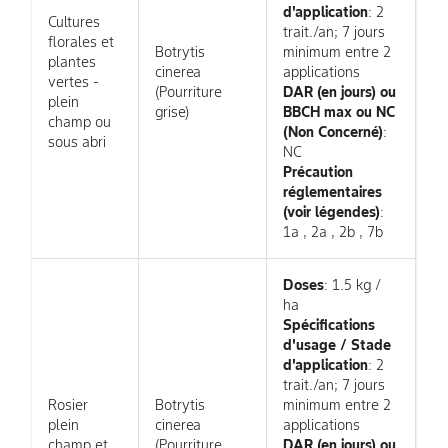
d'application
: 2
Cultures
trait./an; 7 jours
florales et
Botrytis
minimum entre 2
plantes
cinerea
applications
vertes -
(Pourriture
DAR (en jours) ou
plein
grise)
BBCH max ou NC
champ ou
(Non Concerné)
:
sous abri
NC
Précaution
réglementaires
(voir légendes)
:
1a , 2a , 2b , 7b
Doses
: 1.5 kg /
ha
Spécifications
d'usage / Stade
d'application
: 2
trait./an; 7 jours
Rosier
Botrytis
minimum entre 2
plein
cinerea
applications
champ et
(Pourriture
DAR (en jours) ou