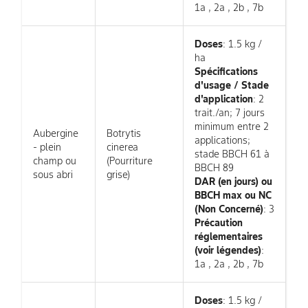
1a , 2a , 2b , 7b
Doses
: 1.5 kg /
ha
Spécifications
d'usage / Stade
d'application
: 2
trait./an; 7 jours
minimum entre 2
Aubergine
Botrytis
applications;
- plein
cinerea
stade BBCH 61 à
champ ou
(Pourriture
BBCH 89
sous abri
grise)
DAR (en jours) ou
BBCH max ou NC
(Non Concerné)
: 3
Précaution
réglementaires
(voir légendes)
:
1a , 2a , 2b , 7b
Doses
: 1.5 kg /