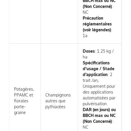
BBCH max ou NC
(Non Concerné)
:
NC
Précaution
réglementaires
(voir légendes)
:
1a
Doses
: 1.25 kg /
ha
Spécifications
d'usage / Stade
d'application
: 2
trait./an;
Uniquement pour
Potagères,
des applications
PPAMC et
Champignons
automatisées par
florales
autres que
pulvérisation.
porte-
pythiacées
DAR (en jours) ou
graine
BBCH max ou NC
(Non Concerné)
:
NC