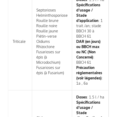
Spécifications
Septorioses
d'usage /
Helminthosporiose
Stade
Rouille brune
d'application
: 1
Rouille noire
trait./an; stade
Rouille jaune
BBCH 30 à
Piétin-verse
BBCH 61
Triticale
Oïdiums
DAR (en jours)
Rhizoctone
ou BBCH max
Fusarioses sur
ou NC (Non
épis (à
Concerné)
:
Microdochium)
BBCH 61
Fusarioses sur
Précaution
épis (à Fusarium)
réglementaires
(voir légendes)
:
1a , 6a
Doses
: 1.5 l / ha
Spécifications
d'usage /
Stade