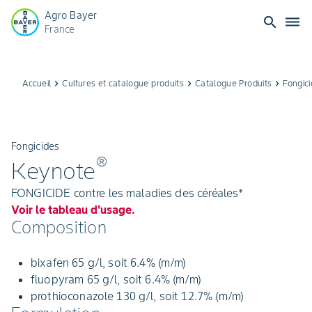
Agro Bayer
search
dehaze
France
Accueil
keyboard_arrow_right
Cultures et catalogue produits
keyboard_arrow_right
Catalogue Produits
keyboard_arrow_right
Fongic
Fongicides
®
Keynote
FONGICIDE contre les maladies des céréales*
Voir le tableau d'usage.
Composition
bixafen 65 g/l, soit 6.4% (m/m)
fluopyram 65 g/l, soit 6.4% (m/m)
prothioconazole 130 g/l, soit 12.7% (m/m)