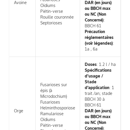
Avoine
DAR (en jours)
Oïdiums
ou BBCH max
Piétin-verse
ou NC (Non
Rouille couronnée
Concerné)
:
Septorioses
BBCH 61
Précaution
réglementaires
(voir légendes)
:
1a , 6a
Doses
: 1.2 l / ha
Spécifications
d'usage /
Stade
Fusarioses sur
d'application
: 1
épis (à
trait./an; stade
Microdochium)
BBCH 30 à
Fusarioses
BBCH 61
Helminthosporiose
Orge
DAR (en jours)
Ramulariose
ou BBCH max
Oïdiums
ou NC (Non
Piétin-verse
Concerné)
: