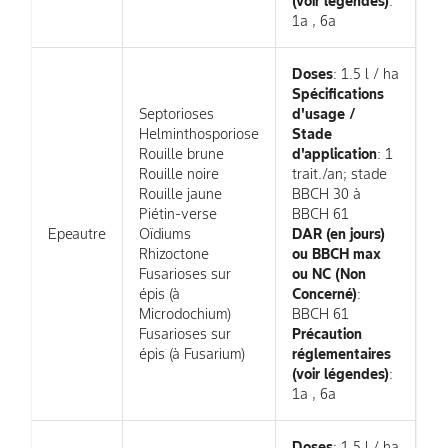
(voir légendes)
:
1a , 6a
Doses
: 1.5 l / ha
Spécifications
Septorioses
d'usage /
Helminthosporiose
Stade
Rouille brune
d'application
: 1
Rouille noire
trait./an; stade
Rouille jaune
BBCH 30 à
Piétin-verse
BBCH 61
Epeautre
Oïdiums
DAR (en jours)
Rhizoctone
ou BBCH max
Fusarioses sur
ou NC (Non
épis (à
Concerné)
:
Microdochium)
BBCH 61
Fusarioses sur
Précaution
épis (à Fusarium)
réglementaires
(voir légendes)
:
1a , 6a
Doses
: 1.5 l / ha