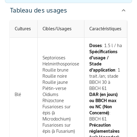
Tableau des usages
Cultures
Cibles/Usages
Caractéristiques
Doses
: 1.5 l / ha
Spécifications
Septorioses
d'usage /
Helminthosporiose
Stade
Rouille brune
d'application
: 1
Rouille noire
trait./an; stade
Rouille jaune
BBCH 30 à
Piétin-verse
BBCH 61
Blé
Oïdiums
DAR (en jours)
Rhizoctone
ou BBCH max
Fusarioses sur
ou NC (Non
épis (à
Concerné)
:
Microdochium)
BBCH 61
Fusarioses sur
Précaution
épis (à Fusarium)
réglementaires