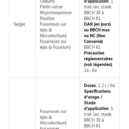
Oïdiums
d'application
: 1
Piétin-verse
trait./an; stade
Rhynchosporiose
BBCH 30 à
Rouilles
BBCH 61
Seigle
Fusarioses sur
DAR (en jours)
épis (à
ou BBCH max
Microdochium)
ou NC (Non
Fusarioses sur
Concerné)
:
épis (à Fusarium)
BBCH 61
Précaution
réglementaires
(voir légendes)
:
1a , 6a
Doses
: 1.2 l / ha
Spécifications
d'usage /
Stade
d'application
: 1
Fusarioses sur
trait./an; stade
épis (à
BBCH 30 à
Microdochium)
BBCH 61
Fusarioses