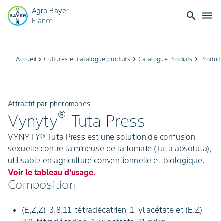
Agro Bayer
search
dehaze
France
Accueil
keyboard_arrow_right
Cultures et catalogue produits
keyboard_arrow_right
Catalogue Produits
keyboard_arrow_right
Produit
Attractif par phéromones
®
Vynyty
Tuta Press
VYNYTY® Tuta Press est une solution de confusion
sexuelle contre la mineuse de la tomate (Tuta absoluta),
utilisable en agriculture conventionnelle et biologique.
Voir le tableau d'usage.
Composition
(E,Z,Z)-3,8,11-tétradécatrien-1-yl acétate et (E,Z)-