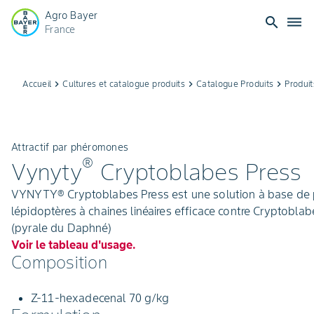
Agro Bayer
search
dehaze
France
Accueil
keyboard_arrow_right
Cultures et catalogue produits
keyboard_arrow_right
Catalogue Produits
keyboard_arrow_right
Produit
Attractif par phéromones
®
Vynyty
Cryptoblabes Press
VYNYTY® Cryptoblabes Press est une solution à base de
lépidoptères à chaines linéaires efficace contre Cryptoblab
(pyrale du Daphné)
Voir le tableau d'usage.
Composition
Z-11-hexadecenal 70 g/kg