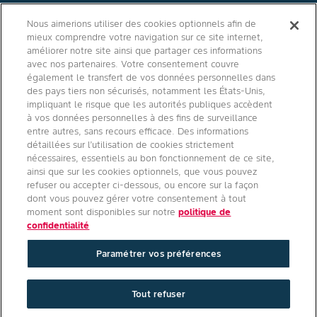
Contact
Nous aimerions utiliser des cookies optionnels afin de
mieux comprendre votre navigation sur ce site internet,
Qui sommes nous ?
améliorer notre site ainsi que partager ces informations
avec nos partenaires. Votre consentement couvre
également le transfert de vos données personnelles dans
des pays tiers non sécurisés, notamment les États-Unis,
impliquant le risque que les autorités publiques accèdent
Agro Bayer
à vos données personnelles à des fins de surveillance
entre autres, sans recours efficace. Des informations
France
détaillées sur l’utilisation de cookies strictement
nécessaires, essentiels au bon fonctionnement de ce site,
ainsi que sur les cookies optionnels, que vous pouvez
refuser ou accepter ci-dessous, ou encore sur la façon
Suivez-nous
dont vous pouvez gérer votre consentement à tout
moment sont disponibles sur notre
politique de
confidentialité
Paramétrer vos préférences
Conditions générales d'utilisation
/
Politique de confidentialité site
Tout refuser
internet
/
Politique de confidentialité applications mobiles
/
Paramétrer vos préférences
/
Mentions légales