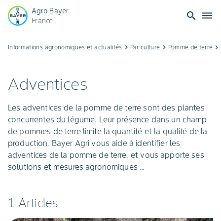
Agro Bayer
search
dehaze
France
Pommes
Informations agronomiques et actualités
keyboard_arrow_right
Par culture
keyboard_arrow_right
Pomme de terre
keyboard_arrow_right
de
Adventices
terre
Les adventices de la pomme de terre sont des plantes
:
concurrentes du légume. Leur présence dans un champ
de pommes de terre limite la quantité et la qualité de la
contrôle
production. Bayer Agri vous aide à identifier les
adventices de la pomme de terre, et vous apporte ses
des
solutions et mesures agronomiques ...
adventices
1 Articles