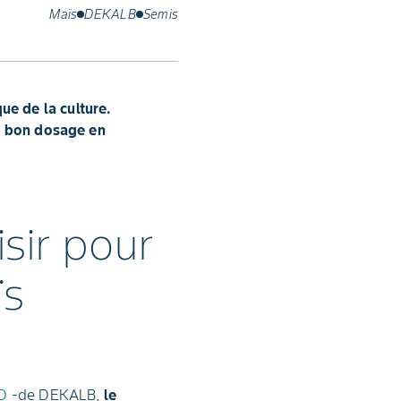
Maïs
DEKALB
Semis
e de la culture.
le bon dosage en
sir pour
ïs
3D
-de DEKALB,
le