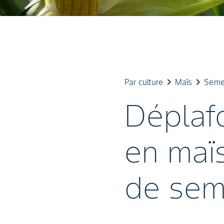
keyboard_arrow_right
keyboard_arrow_right
Par culture
Maïs
Seme
Déplaf
en maï
de semi