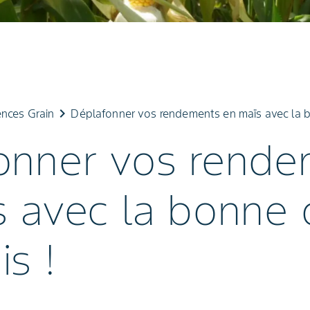
keyboard_arrow_right
nces Grain
Déplafonner vos rendements en maïs avec la b
onner vos rende
s avec la bonne 
s !