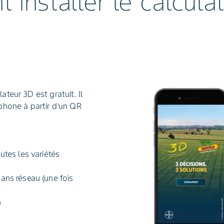
installer le calcula
ateur 3D est gratuit. Il
tphone à partir d’un QR
t
utes les variétés
ans réseau (une fois
)
n