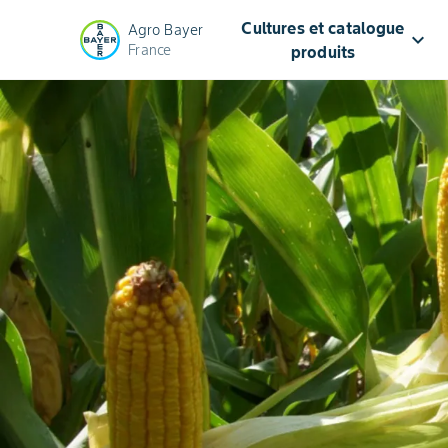
Cultures et catalogue
Agro Bayer
keyboard_arrow_down
France
produits