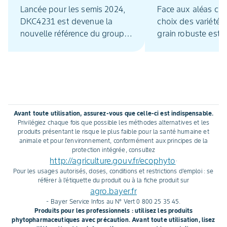
précoce, performante
DKOPTIM'EAU
Lancée pour les semis 2024,
Face aux aléas cli
et stable
DKC4231 est devenue la
choix des variétés
nouvelle référence du groupe
grain robuste est e
de précocité G2 en termes de
Pour garantir un 
robustesse et de stabilité de
stable en toutes si
rendement. Cette variété
DEKALB® propose 
DEKALB se distingue par un
ans la gamme DKo
profil agronomique très
Explications sur l
complet. Retour sur les
qui entourent l’att
Avant toute utilisation, assurez-vous que celle-ci est indispensable.
résultats obtenus en 2023
ce label.
Privilégiez chaque fois que possible les méthodes alternatives et les
dans les essais probatoires
produits présentant le risque le plus faible pour la santé humaine et
animale et pour l'environnement, conformément aux principes de la
d'Arvalis et dans les réseaux
protection intégrée, consultez
DEKALB et clients.
http://agriculture.gouv.fr/ecophyto
.
Pour les usages autorisés, doses, conditions et restrictions d'emploi : se
référer à l'étiquette du produit ou à la fiche produit sur
agro.bayer.fr
- Bayer Service Infos au N° Vert 0 800 25 35 45.
Produits pour les professionnels : utilisez les produits
phytopharmaceutiques avec précaution. Avant toute utilisation, lisez