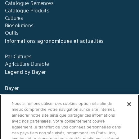
Catalogue Semences
Catalogue Produits
Cultures
Biosolutions
Outils
Informations agronomiques et actualités
Par Cultures
Agriculture Durable
Legend by Bayer
Bayer
Contact
Nous aimerions utiliser des cookies optionnels afin de
mieux comprendre votre navigation sur ce site internet,
Qui sommes nous ?
améliorer notre site ainsi que partager ces informations
avec nos partenaires. Votre consentement couvre
également le transfert de vos données personnelles dans
des pays tiers non sécurisés, notamment les États-Unis,
impliquant le risque que les autorités publiques accèdent