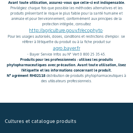
Avant toute utilisation, assurez-vous que celle-ci est indispensable.
Focus sur ses atouts
Privilégiez chaque fois que possible les méthodes alternatives et les
agronomiques.
produits présentant le risque le plus faible pour la santé humaine et
animale et pour l'environnement, conformément aux principes de la
protection intégrée, consultez
http://agriculture.gouv.fr/ecophyto
.
Pour les usages autorisés, doses, conditions et restrictions d'emploi : se
référer à l'étiquette du produit ou à la fiche produit sur
agro.bayer.fr
- Bayer Service Infos au N° Vert 0 800 25 35 45.
Produits pour les professionnels : utilisez les produits
phytopharmaceutiques avec précaution. Avant toute utilisation, lisez
l'étiquette et les informations concernant le produit.
N° agrément RH02118
distribution de produits phytopharmaceutiques à
des utilisateurs professionnels.
Cultures et catalogue produits