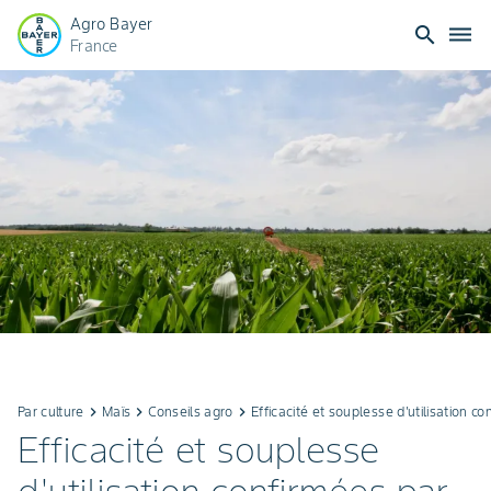
Agro Bayer
search
dehaze
France
Par culture
keyboard_arrow_right
Maïs
keyboard_arrow_right
Conseils agro
keyboard_arrow_right
Efficacité et souplesse d'utilisation 
Efficacité et souplesse