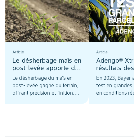
Article
Article
Le désherbage maïs en
Adengo® Xtra,
post-levée apporte de
résultats des 
la précision et de la
grandes parce
Le désherbage du maïs en
En 2023, Bayer a r
sécurité
post-levée gagne du terrain,
test en grandes pa
offrant précision et finition.
en conditions réell
En monoculture, en rotation
d'Adengo® Xtra, h
des grandes cultures ou en
maïs de pré-levée 
polyculture-élevage, il
levée précoce, aup
s’impose face au retrait
producteurs de ma
réglementaire de certains
réseau Datagri.
herbicides de pré-levée.