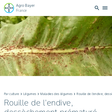
Agro Bayer
search
dehaze
France
Par culture
keyboard_arrow_right
Légumes
keyboard_arrow_right
Maladies des légumes
keyboard_arrow_right
Rouille de l'endive, des
Rouille de l'endive,