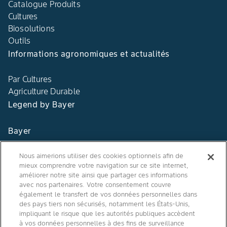
Catalogue Produits
Cultures
Biosolutions
Outils
Informations agronomiques et actualités
Par Cultures
Agriculture Durable
Legend by Bayer
Bayer
Contact
Nous aimerions utiliser des cookies optionnels afin de
mieux comprendre votre navigation sur ce site internet,
Qui sommes nous ?
améliorer notre site ainsi que partager ces informations
avec nos partenaires. Votre consentement couvre
également le transfert de vos données personnelles dans
des pays tiers non sécurisés, notamment les États-Unis,
impliquant le risque que les autorités publiques accèdent
Agro Bayer
à vos données personnelles à des fins de surveillance