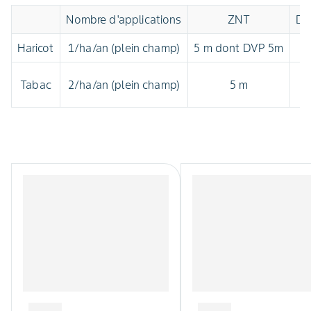
Nombre d'applications
ZNT
Dé
Haricot
1/ha/an (plein champ)
5 m dont DVP 5m
Tabac
2/ha/an (plein champ)
5 m